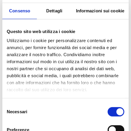
portale dedicato ai bandi
, iscriviti
Consenso
Dettagli
Informazioni sui cookie
gratuitamente compilando i campi di seguito:
Questo sito web utilizza i cookie
*
Campi obbligatori
Utilizziamo i cookie per personalizzare contenuti ed
Nome
*
annunci, per fornire funzionalità dei social media e per
analizzare il nostro traffico. Condividiamo inoltre
informazioni sul modo in cui utilizza il nostro sito con i
nostri partner che si occupano di analisi dei dati web,
Cognome
*
pubblicità e social media, i quali potrebbero combinarle
con altre informazioni che ha fornito loro o che hanno
raccolto dal suo utilizzo dei loro servizi.
E-mail
*
Selezione
Necessari
del
consenso
Password
*
Preferenze