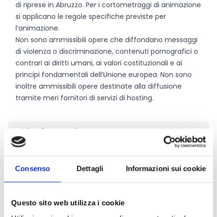
di riprese in Abruzzo. Per i cortometraggi di animazione
si applicano le regole specifiche previste per
l’animazione.
Non sono ammissibili opere che diffondano messaggi
di violenza o discriminazione, contenuti pornografici o
contrari ai diritti umani, ai valori costituzionali e ai
principi fondamentali dell’Unione europea. Non sono
inoltre ammissibili opere destinate alla diffusione
tramite meri fornitori di servizi di hosting.
Chi può partecipare
Possono beneficiare delle agevolazioni previste bando
le Micro, Piccole e Medie Imprese (
MPMI
), anche in
Consenso
Dettagli
Informazioni sui cookie
forma associata, in coerenza con la normativa
nazionale vigente.
Le MPMI devono operare nel settore di “Attività di
Questo sito web utilizza i cookie
produzione cinematografica, di video e di programmi