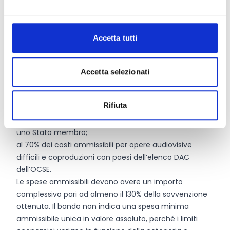
categoria A: 500.000 Euro;
categoria B: 600.000 Euro;
categoria C: 100.000 Euro;
Accetta tutti
categoria D: 80.000 Euro;
categoria E: 30.000 Euro.
L’intensità massima di aiuto è pari al 50% delle spese
Accetta selezionati
ammissibili. Può salire:
al 60% dei costi ammissibili per produzioni
Rifiuta
transfrontaliere finanziate da più di uno Stato
membro e con partecipazione di produttori di più di
uno Stato membro;
al 70% dei costi ammissibili per opere audiovisive
difficili e coproduzioni con paesi dell’elenco DAC
dell’OCSE.
Le spese ammissibili devono avere un importo
complessivo pari ad almeno il 130% della sovvenzione
ottenuta. Il bando non indica una spesa minima
ammissibile unica in valore assoluto, perché i limiti