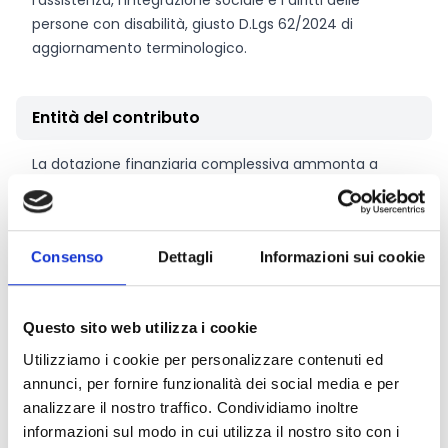
l'assistenza, l'integrazione sociale e i diritti delle
persone con disabilità, giusto D.Lgs 62/2024 di
aggiornamento terminologico.
Entità del contributo
La dotazione finanziaria complessiva ammonta a
200.000 Euro
. I contributi sono riconoscibili:
fino alla misura massima del
100%
delle spese di
viaggio dal luogo di residenza o domicilio del paziente
Consenso
Dettagli
Informazioni sui cookie
a quello di cura se effettuato con comuni mezzi di
trasporto pubblico o con autoambulanza;
fino alla misura massima del
50%
delle spese di
Questo sito web utilizza i cookie
viaggio dal luogo di residenza o domicilio del paziente
a quello di cura se effettuato con mezzi propri, di
Utilizziamo i cookie per personalizzare contenuti ed
famiglia o di terzi calcolando la spesa carburante ad
annunci, per fornire funzionalità dei social media e per
un quinto del costo medio della benzina nell’anno
analizzare il nostro traffico. Condividiamo inoltre
2022 (pari ad € 1,811/LT) per i chilometri percorsi dal
informazioni sul modo in cui utilizza il nostro sito con i