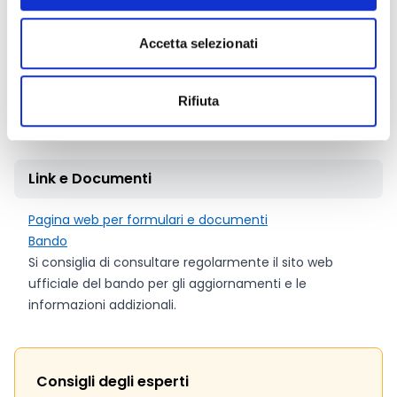
limitatamente al periodo previsto per le prestazioni,
purché adeguatamente documentate.
Accetta selezionati
Il limite massimo del contributo riconoscibile per ogni
valida istanza presentata è fissato in
2.000 Euro
ovvero in 3.000 Euro
nel caso il contributo afferisca
Rifiuta
anche a spese sostenute per o dall’accompagnatore.
Link e Documenti
Pagina web per formulari e documenti
Bando
Si consiglia di consultare regolarmente il sito web
ufficiale del bando per gli aggiornamenti e le
informazioni addizionali.
Consigli degli esperti