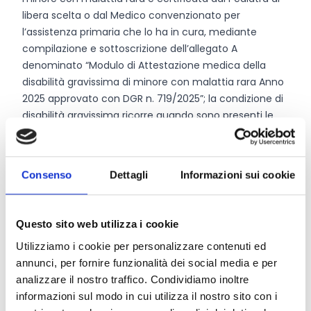
libera scelta o dal Medico convenzionato per
l’assistenza primaria che lo ha in cura, mediante
compilazione e sottoscrizione dell’allegato A
denominato “Modulo di Attestazione medica della
disabilità gravissima di minore con malattia rara Anno
2025 approvato con DGR n. 719/2025”; la condizione di
disabilità gravissima ricorre quando sono presenti le
condizioni specificate nelle note contrassegnate da
asterisco riportate nello stesso documento.
Consenso
Dettagli
Informazioni sui cookie
Entità del contributo
Questo sito web utilizza i cookie
La dotazione finanziaria complessiva ammonta a
1.135.000 Euro
.
Utilizziamo i cookie per personalizzare contenuti ed
Il contributo da assegnare ad ogni istanza ammessa a
annunci, per fornire funzionalità dei social media e per
finanziamento sulla base del possesso dei requisiti del
analizzare il nostro traffico. Condividiamo inoltre
richiedente e fino alla concorrenza dello stanziamento
informazioni sul modo in cui utilizza il nostro sito con i