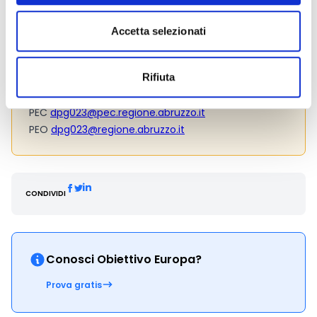
Consigli degli esperti
Accetta selezionati
Hai bisogno di maggiori informazioni?
Contatta il
Rifiuta
Servizio “Tutela Sociale - Famiglia” - DPG023 -
Ufficio Tutela Sociale ai seguenti indirizzi:
PEC
dpg023@pec.regione.abruzzo.it
PEO
dpg023@regione.abruzzo.it
CONDIVIDI
Conosci Obiettivo Europa?
Prova gratis