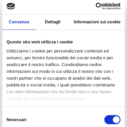
consulenza
e altri
soggetti pubblici e privati attivi
nell’ambito dell’AKIS
accreditati per l’ambito di
attività di formazione continua, nonché Enti di ricerca,
Consenso
Dettagli
Informazioni sui cookie
Università a Scuole di studi superiori universitari
pubblici e privati, Istituti tecnici superiori e Istituti di
istruzione tecnici e professionali, in forma singola o
Questo sito web utilizza i cookie
associata.
Utilizziamo i cookie per personalizzare contenuti ed
Il beneficiario al momento della presentazione della
annunci, per fornire funzionalità dei social media e per
domanda di sostegno deve inoltre presentare i
analizzare il nostro traffico. Condividiamo inoltre
requisiti di ammissibilità di cui all’art.7.1, pag. 7 del
informazioni sul modo in cui utilizza il nostro sito con i
bando.
nostri partner che si occupano di analisi dei dati web,
pubblicità e social media, i quali potrebbero combinarle
Entità del contributo
con altre informazioni che ha fornito loro o che hanno
raccolto dal suo utilizzo dei loro servizi.
La dotazione finanziaria complessiva ammonta a
1.942.452 Euro
.
Selezione
L’entità del sostegno è fissata al
100%
della spesa
Necessari
del
ritenuta ammissibile.