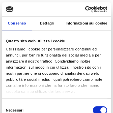
Chi può partecipare
Possono presentare domanda per la concessione del
Consenso
Dettagli
Informazioni sui cookie
contributo i
Comuni della Regione Abruzzo
con
popolazione compresa tra i 15.000 e 45.000 residenti
risultante dai dati ISTAT riportati nell’ultima edizione
Questo sito web utilizza i cookie
del censimento (2024) e pubblicati nel 2025.
Utilizziamo i cookie per personalizzare contenuti ed
annunci, per fornire funzionalità dei social media e per
Entità del contributo
analizzare il nostro traffico. Condividiamo inoltre
informazioni sul modo in cui utilizza il nostro sito con i
La dotazione finanziaria complessiva ammonta a
nostri partner che si occupano di analisi dei dati web,
269.000 Euro
.
pubblicità e social media, i quali potrebbero combinarle
Il progetto d’investimento proposto deve prevedere, a
con altre informazioni che ha fornito loro o che hanno
pena d’esclusione, una spesa minima pari a
20.000
raccolto dal suo utilizzo dei loro servizi.
Euro
ed una spesa massima pari a
70.000 Euro
in
riferimento all’ammontare delle spese ritenute
Selezione
ammissibili.
Necessari
del