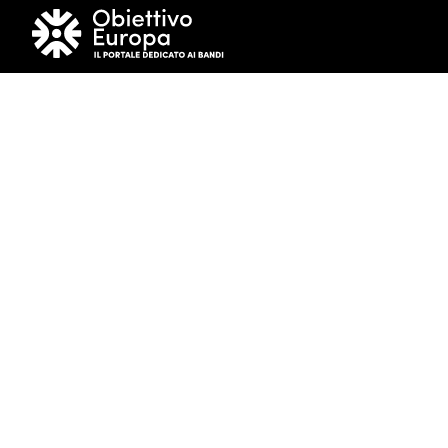
PER INFORMAZIONI:
info@obiettivoeuropa.it
segreteria@obiettivoeuropa.it
Tel. +39.331.3612883
BRAND OF