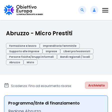
Abruzzo - Micro Prestiti
Formazione e lavoro
Imprenditoria femminile
Supporto alle imprese
Imprese
Liberi professionisti
Persone fisiche/Gruppi informali
Bandi regionali / locali
Abruzzo
Misto
Archiviato
Scadenza: Fino ad esaurimento risorse
Programma/Ente di finanziamento
Regione Abruzzo