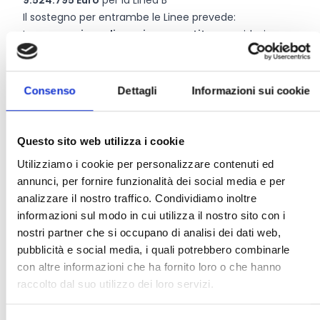
9.524.795 Euro
per la Linea B
Il sostegno per entrambe le Linee prevede:
La
concessione di un micro-prestito
, con riduzione
del
tasso d’interesse a zero
, (attraverso un
contributo in conto interessi determinato ex ante), di
importo compreso tra 10.000 Euro e 80.000 Euro, non
Consenso
Dettagli
Informazioni sui cookie
assistito da garanzie reali o personali; il micro-prestito
sarà erogato da una Banca Service selezionata da
FiRA;
Questo sito web utilizza i cookie
La concessione di un contributo a fondo perduto
Utilizziamo i cookie per personalizzare contenuti ed
sotto forma di “sovvenzione diretta”,
di importo pari
annunci, per fornire funzionalità dei social media e per
al 30% del micro-prestito (eventualmente rimodulato
analizzare il nostro traffico. Condividiamo inoltre
nei limiti delle spese effettivamente rendicontate); il
informazioni sul modo in cui utilizza il nostro sito con i
contributo a fondo perduto sarà erogato da FiRA.
nostri partner che si occupano di analisi dei dati web,
Il progetto complessivo dovrà prevedere una spesa
pubblicità e social media, i quali potrebbero combinarle
minima pari a
13.000 Euro
e massima pari
104.000
con altre informazioni che ha fornito loro o che hanno
Euro.
raccolto dal suo utilizzo dei loro servizi.
Caratteristiche del
micro-prestito e del contributo
in conto interessi
: