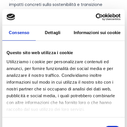
impatti concreti sulla sostenibilità e transizione
ecologica.
Chi può partecipare
Consenso
Dettagli
Informazioni sui cookie
Possono beneficiare dei contributi studenti che hanno
sostenuto una tesi di laurea magistrale tra il
1°
Questo sito web utilizza i cookie
gennaio 2025 e il 31 dicembre 2025
.
Utilizziamo i cookie per personalizzare contenuti ed
annunci, per fornire funzionalità dei social media e per
analizzare il nostro traffico. Condividiamo inoltre
Entità del contributo
informazioni sul modo in cui utilizza il nostro sito con i
nostri partner che si occupano di analisi dei dati web,
L'assegnazione del premio monetario prevede un
pubblicità e social media, i quali potrebbero combinarle
importo di 3.000 Euro per tesi magistrali, così ripartiti:
con altre informazioni che ha fornito loro o che hanno
1° classificato:
2.000 Euro
raccolto dal suo utilizzo dei loro servizi.
2° classificato:
1.000 Euro
Selezione