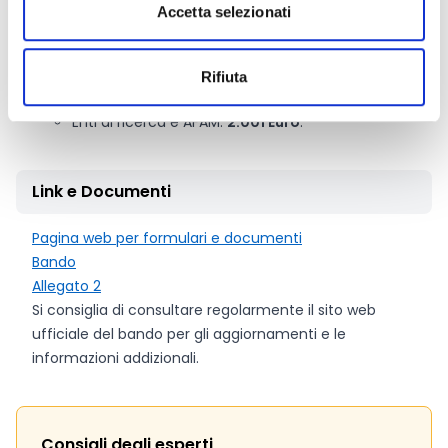
Strutture sanitarie
Accetta selezionati
Aziende sanitarie locali e aziende ospedaliere:
5.904 Euro
.
Università, Enti di ricerca e AFAM
Rifiuta
Università:
3.275 Euro
;
Enti di ricerca e AFAM:
2.001 Euro
.
Link e Documenti
Pagina web per formulari e documenti
Bando
Allegato 2
Si consiglia di consultare regolarmente il sito web
ufficiale del bando per gli aggiornamenti e le
informazioni addizionali.
Consigli degli esperti