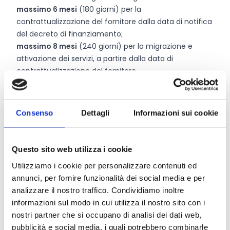
massimo 6 mesi
(180 giorni) per la
contrattualizzazione del fornitore dalla data di notifica
del decreto di finanziamento;
massimo 8 mesi
(240 giorni) per la migrazione e
attivazione dei servizi, a partire dalla data di
contrattualizzazione del fornitore.
Chi può partecipare
Consenso
Dettagli
Informazioni sui cookie
Possono partecipare al bando:
le
Regioni
e le
Province Autonome
;
Questo sito web utilizza i cookie
le
Aziende sanitarie locali
, le
Aziende ospedaliere
Utilizziamo i cookie per personalizzare contenuti ed
pubbliche
e le
Agenzie sanitarie regionali
;
annunci, per fornire funzionalità dei social media e per
le
Università
e gli
Istituti di Istruzione Universitaria
analizzare il nostro traffico. Condividiamo inoltre
pubblici
, gli
Enti
e le
Istituzioni di ricerca pubblici
, gli
informazioni sul modo in cui utilizza il nostro sito con i
Enti
e
Consorzi per il diritto allo studio
, i
Consorzi
nostri partner che si occupano di analisi dei dati web,
interuniversitari di ricerca
e le
Istituzioni per l’Alta
pubblicità e social media, i quali potrebbero combinarle
Formazione Artistica, Musicale e Coreutica - AFAM