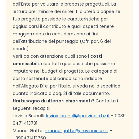
dall’Ente per valutare le proposte progettuali. La
lettura preliminare dei criteri ti aiuterà a capire se il
tuo progetto possiede le caratteristiche per
aggiudicarsi il contributo e quali aspetti tenere
maggiormente in considerazione ai fini
dell'attribuzione del punteggio (Cfr. par. 6 del
bando).
Verifica con attenzione quali sono i
costi
ammissibili
, cioè tutti quei costi che possiamo
imputare nel budget di progetto. Le categorie di
costo sostenute dal bando sono indicate
nell’Allegato IX e, per l’Italia, si veda nello specifico
quanto indicato a pag. 31 di tale documento.
Hai bisogno di ulteriori chiarimenti?
Contatta i
seguenti recapiti:
Lavinia Brunelli:
lavinia.brunelli@provincia.bz.it
- 0039
0471 413731
Manuel Gatto:
manuel.gatto@provincia.bz.it
-
+390471413760