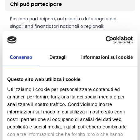
Chi può partecipare
Possono partecipare, nel rispetto delle regole dei
singoli enti finanziatori nazionali o regionali:
università e istituzioni di istruzione superiore
enti e organismi di ricerca pubblici o privati
organizzazioni non profit
imprese private
Consenso
Dettagli
Informazioni sui cookie
soggetti della società civile, consumatori e cittadini
organizzati
I progetti devono essere presentati da
consorzi
Questo sito web utilizza i cookie
transnazionali
composti da
almeno tre partner
Utilizziamo i cookie per personalizzare contenuti ed
finanziati
, provenienti da almeno tre diversi Stati
annunci, per fornire funzionalità dei social media e per
membri UE o Paesi associati a Horizon Europe.
analizzare il nostro traffico. Condividiamo inoltre
È ammessa anche la partecipazione di Associated
informazioni sul modo in cui utilizza il nostro sito con i
Partners (senza contributo finanziario), mentre il
nostri partner che si occupano di analisi dei dati web,
coordinatore deve essere un soggetto eleggibile al
pubblicità e social media, i quali potrebbero combinarle
finanziamento.
con altre informazioni che ha fornito loro o che hanno
Per l’Italia (Provincia Autonoma di Bolzano) i partner