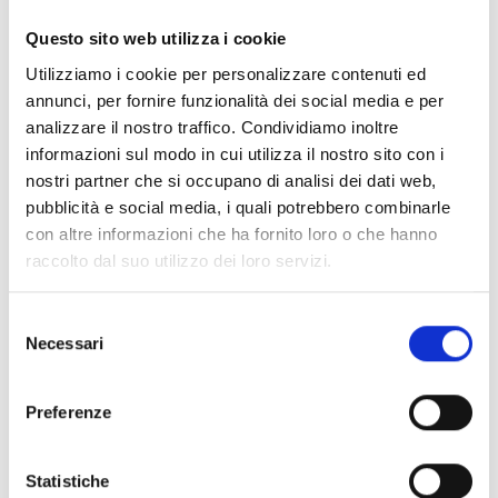
sopra elencati (sia quelli iscritti all’elenco AICS che
Questo sito web utilizza i cookie
quelli non iscritti con accordo preesistente);
L’ATS deve essere formalizzata secondo le indicazioni
Utilizziamo i cookie per personalizzare contenuti ed
del bando.
annunci, per fornire funzionalità dei social media e per
analizzare il nostro traffico. Condividiamo inoltre
informazioni sul modo in cui utilizza il nostro sito con i
Entità del contributo
nostri partner che si occupano di analisi dei dati web,
pubblicità e social media, i quali potrebbero combinarle
La dotazione finanziaria complessiva ammonta a
con altre informazioni che ha fornito loro o che hanno
217.556
Euro
.
raccolto dal suo utilizzo dei loro servizi.
Selezione
Link e Documenti
Necessari
del
consenso
Pagina web per formulari e documenti
Bando
Preferenze
Si consiglia di consultare regolarmente il sito web
ufficiale del bando per gli aggiornamenti e le
Statistiche
informazioni addizionali.