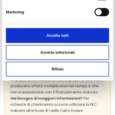
Marketing
Consigli degli esperti
Dedicati con cura alla stesura dell
’Analisi di
Accetta tutti
contesto
e
dimostra che il tuo progetto intende
sopperire ad un fabbisogno reale. A tal fine,
assicurati che questa sezione sia corredata di dati e
Accetta selezionati
studi ufficiali.
Considera attentamente la
sostenibilità del
progetto
, e quindi la capacità del progetto di
Rifiuta
mantenere i risultati raggiuti anche dopo il
finanziamento. Assicuriamoci di proporre azioni che
producano effetti moltiplicatori nel tempo e che
non si esauriscano con il finanziamento ricevuto.
Hai bisogno di maggiori informazioni?
Per
richieste di chiarimento occorre utilizzare la PEC
indicata all’articolo 8.1 della Call e inviare