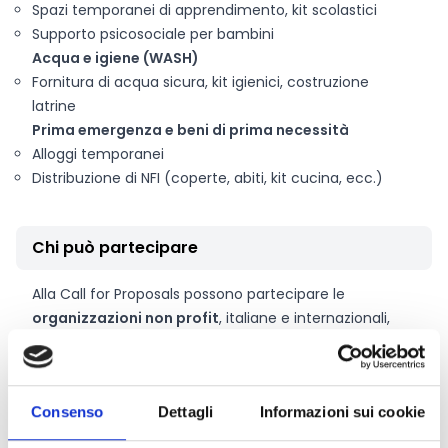
Spazi temporanei di apprendimento, kit scolastici
Supporto psicosociale per bambini
Acqua e igiene (WASH)
Fornitura di acqua sicura, kit igienici, costruzione
latrine
Prima emergenza e beni di prima necessità
Alloggi temporanei
Distribuzione di NFI (coperte, abiti, kit cucina, ecc.)
Chi può partecipare
Alla Call for Proposals possono partecipare le
organizzazioni non profit
, italiane e internazionali,
che operano nel campo della cooperazione e
dell’aiuto umanitario iscritte all’elenco AICS (art. 26,
Legge 125/2014). È possibile presentare progetti in
Consenso
Dettagli
Informazioni sui cookie
forma associata. In tal caso:
Tutti i partner dell’ATS devono possedere i requisiti