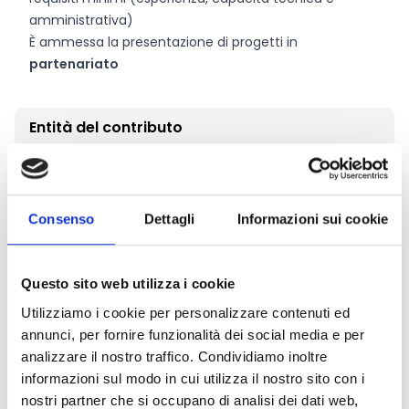
amministrativa)
È ammessa la presentazione di progetti in
partenariato
Entità del contributo
La dotazione finanziaria complessiva ammonta a
2.500.000 Euro. L’importo sarà assegnato sotto forma
di
contributo a fondo perduto
alle OSC selezionate. Il
Consenso
Dettagli
Informazioni sui cookie
finanziamento richiesto all’AICS non dovrà essere
superiore a 850.000 Euro per i progetti presentati da
un solo soggetto non profit o progetti congiunti
Questo sito web utilizza i cookie
presentati da due o più soggetti non profit in ATS.
Utilizziamo i cookie per personalizzare contenuti ed
annunci, per fornire funzionalità dei social media e per
analizzare il nostro traffico. Condividiamo inoltre
Link e Documenti
informazioni sul modo in cui utilizza il nostro sito con i
nostri partner che si occupano di analisi dei dati web,
Pagina web per formulari e documenti