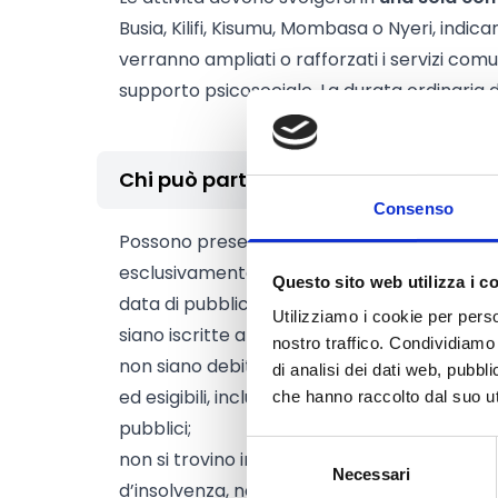
Busia, Kilifi, Kisumu, Mombasa o Nyeri, indi
verranno ampliati o rafforzati i servizi comu
supporto psicosociale. La durata ordinaria 
Chi può partecipare
Consenso
Possono presentare proposta, in qualità di
esclusivamente
Organizzazioni della Socie
Questo sito web utilizza i c
data di pubblicazione dell’Avviso:
Utilizziamo i cookie per perso
siano iscritte all’
Elenco AICS
di cui all’art. 
nostro traffico. Condividiamo 
non siano debitrici verso le Pubbliche Amminis
di analisi dei dati web, pubbl
ed esigibili, incluse eventuali revoche di cont
che hanno raccolto dal suo uti
pubblici;
Selezione
non si trovino in stato di bancarotta, liquid
Necessari
del
d’insolvenza, né con attività sospesa;