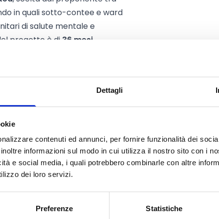
cando in quali sotto-contee e ward
nitari di salute mentale e
del progetto è di
36 mesi
.
Dettagli
Soggetto Proponente
,
tà Civile (OSC) italiane
che, alla
ookie
nalizzare contenuti ed annunci, per fornire funzionalità dei socia
26, comma 3, della Legge 125/2014;
inoltre informazioni sul modo in cui utilizza il nostro sito con i 
trazioni per debiti certi, liquidi
icità e social media, i quali potrebbero combinarle con altre inform
ributi su progetti AICS o altri enti
lizzo dei loro servizi.
azione o in altre procedure
Preferenze
Statistiche