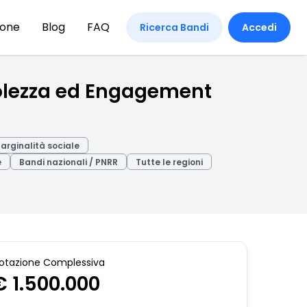
ione
Blog
FAQ
Ricerca Bandi
Accedi
volezza ed Engagement
arginalità sociale
e
Bandi nazionali / PNRR
Tutte le regioni
otazione Complessiva
€ 1.500.000