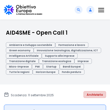
AID4SME - Open Call 1
Ambiente e Sviluppo sostenibile
Formazione e lavoro
Green economy
Innovazione tecnologica, digitalizzazione, ICT
Intelligenza Artificiale
Supporto alle imprese
Transizione digitale
Transizione ecologica
Imprese
Micro-imprese
PMI
Startup
Bandi Europei
Tutte le regioni
Horizon Europe
Fondo perduto
Archiviato
Scadenza: 11 settembre 2025