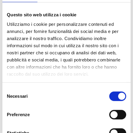
individualmente (come entità singola) sia in un
consorzio composto da 2 entità:
Questo sito web utilizza i cookie
Micro, piccole e medie imprese
che operano su
Utilizziamo i cookie per personalizzare contenuti ed
tecnologie affini (PMI)
annunci, per fornire funzionalità dei social media e per
Start-up
analizzare il nostro traffico. Condividiamo inoltre
Le seguenti entità possono candidarsi come
secondo
informazioni sul modo in cui utilizza il nostro sito con i
partner
in un consorzio:
nostri partner che si occupano di analisi dei dati web,
Organizzazioni industriali che forniscono alle
pubblicità e social media, i quali potrebbero combinarle
PMI/Start-up casi d’uso e ambienti ad alto TRL per il
con altre informazioni che ha fornito loro o che hanno
test e la validazione delle soluzioni
raccolto dal suo utilizzo dei loro servizi.
Integratori/fornitori di servizi di ingegneria che
supportano le PMI/Start-up nell’integrazione delle
soluzioni
Selezione
Istituti di ricerca, infrastrutture di ricerca,
Necessari
del
organizzazioni non profit e fondazioni (scientifiche) di
consenso
beneficenza, nonché centri di ricerca pubblici
Preferenze
Si fa presente che
solo le PMI e le Start-up
riceveranno il finanziamento come sostegno a terzi
(FSTP).
Le PMI/Start-up saranno il partner capofila sia
Statistiche