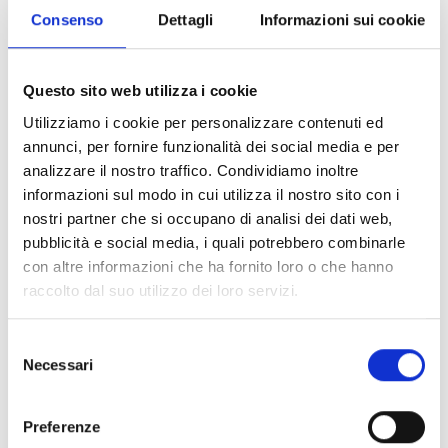
Consenso
Dettagli
Informazioni sui cookie
durata dell’intero programma proposto.
È richiesta la figura di un
Program Manager (PM)
, che
garantirà il coordinamento quotidiano del programma
Questo sito web utilizza i cookie
e una comunicazione attiva all’interno del team,
lavorando in stretta collaborazione con il PI e i GL.
Utilizziamo i cookie per personalizzare contenuti ed
Il bando è aperto a proposte provenienti
sia da una
annunci, per fornire funzionalità dei social media e per
singola istituzione sia da più istituzioni
, in base alle
analizzare il nostro traffico. Condividiamo inoltre
esigenze della ricerca proposta. I membri del
informazioni sul modo in cui utilizza il nostro sito con i
Programma devono operare presso istituzioni ospitanti
nostri partner che si occupano di analisi dei dati web,
italiane, ossia
organizzazioni di ricerca
(quali
pubblicità e social media, i quali potrebbero combinarle
università, ospedali o altri centri di ricerca),
con altre informazioni che ha fornito loro o che hanno
indipendentemente dal loro status giuridico
raccolto dal suo utilizzo dei loro servizi.
(organizzate secondo il diritto pubblico o privato), il cui
obiettivo primario è condurre ricerca biomedica
Selezione
indipendente non economica e che si impegnano a
Necessari
del
diffondere i risultati della ricerca.
consenso
Preferenze