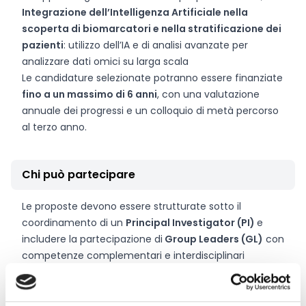
Integrazione dell’Intelligenza Artificiale nella
scoperta di biomarcatori e nella stratificazione dei
pazienti
: utilizzo dell’IA e di analisi avanzate per
analizzare dati omici su larga scala
Le candidature selezionate potranno essere finanziate
fino a un massimo di 6 anni
, con una valutazione
annuale dei progressi e un colloquio di metà percorso
al terzo anno.
Chi può partecipare
Le proposte devono essere strutturate sotto il
coordinamento di un
Principal Investigator (PI)
e
includere la partecipazione di
Group Leaders (GL)
con
competenze complementari e interdisciplinari
pertinenti alla specifica candidatura. Il PI e i GL
(membri del Programma) devono essere affiliati a e
operare presso istituzioni ospitanti italiane per tutta la