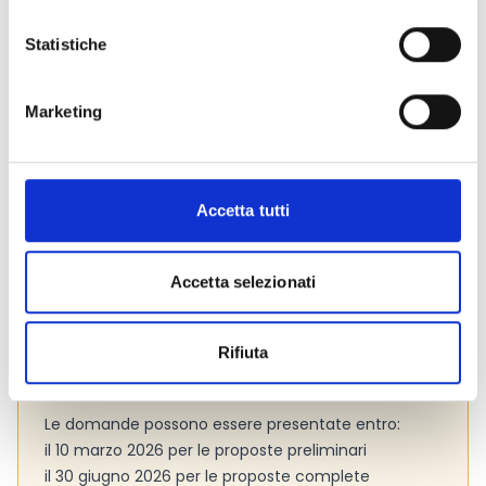
Entità del contributo
Statistiche
Dotazione finanziaria complessiva:
10.000.000 Euro
Marketing
Link e Documenti
Pagina web per formulari e documenti
Bando
Accetta tutti
Si consiglia di consultare regolarmente il sito web
ufficiale del bando per gli aggiornamenti e le
Accetta selezionati
informazioni addizionali.
Rifiuta
Consigli degli esperti
Le domande possono essere presentate entro:
il 10 marzo 2026 per le proposte preliminari
il 30 giugno 2026 per le proposte complete