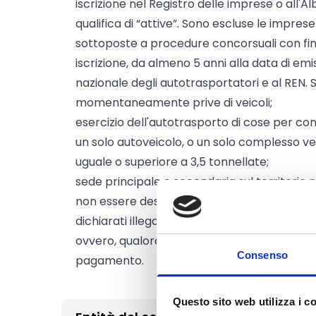
iscrizione nel Registro delle imprese o all'A
qualifica di “attive”. Sono escluse le impres
sottoposte a procedure concorsuali con final
iscrizione, da almeno 5 anni alla data di emi
nazionale degli autotrasportatori e al REN.
momentaneamente prive di veicoli;
esercizio dell'autotrasporto di cose per cont
un solo autoveicolo, o un solo complesso v
uguale o superiore a 3,5 tonnellate;
sede principale o secondaria sul territorio n
non essere destinatarie di ordini di recupero
dichiarati illegali e incompatibili con la nor
ovvero, qualora destinatarie di ordini di rec
Consenso
pagamento.
Questo sito web utilizza i c