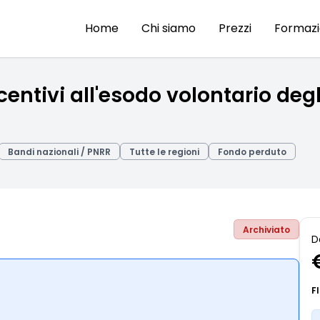
Home
Chi siamo
Prezzi
Formaz
entivi all'esodo volontario deg
Bandi nazionali / PNRR
Tutte le regioni
Fondo perduto
Archiviato
D
F