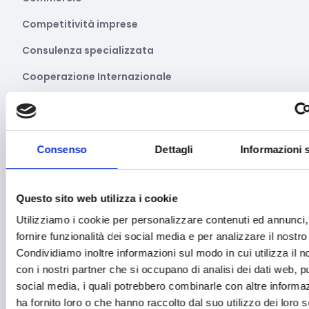
Competitività imprese
Consulenza specializzata
Cooperazione Internazionale
Cybersecurity
Danza
Consenso
Dettagli
Informazioni 
Diritti e Cittadinanza
Distretti del Commercio
Questo sito web utilizza i cookie
E-commerce
Utilizziamo i cookie per personalizzare contenuti ed annunci,
Economia circolare
fornire funzionalità dei social media e per analizzare il nostro 
Condividiamo inoltre informazioni sul modo in cui utilizza il no
Edilizia
con i nostri partner che si occupano di analisi dei dati web, pu
Editoria e informazione
social media, i quali potrebbero combinarle con altre informa
ha fornito loro o che hanno raccolto dal suo utilizzo dei loro s