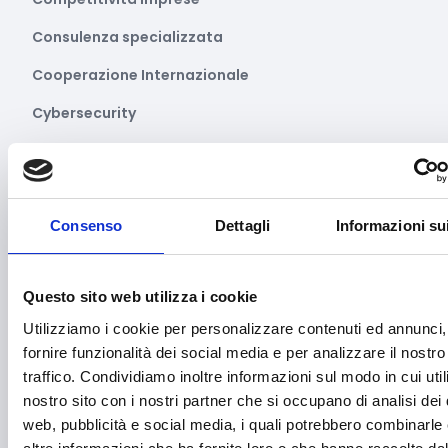
Consulenza specializzata
Cooperazione Internazionale
Cybersecurity
Danza
Diritti e Cittadinanza
Distretti del Commercio
Consenso
Dettagli
Informazioni su
E-commerce
Questo sito web utilizza i cookie
Economia circolare
Utilizziamo i cookie per personalizzare contenuti ed annunci,
Edilizia
fornire funzionalità dei social media e per analizzare il nostro
traffico. Condividiamo inoltre informazioni sul modo in cui utili
Editoria e informazione
nostro sito con i nostri partner che si occupano di analisi dei 
Educazione e istruzione
web, pubblicità e social media, i quali potrebbero combinarle