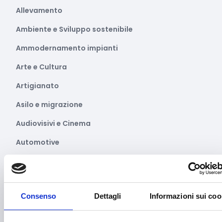
Allevamento
Ambiente e Sviluppo sostenibile
Ammodernamento impianti
Arte e Cultura
Artigianato
Asilo e migrazione
Audiovisivi e Cinema
Automotive
Avvio attività
Benessere e diritti degli animali
Consenso
Dettagli
Informazioni sui coo
Biodiversità
Brevetti e licenze