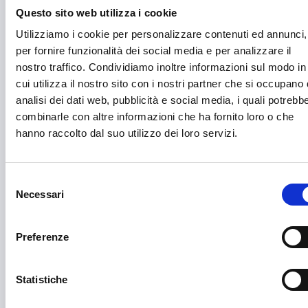
Questo sito web utilizza i cookie
Cartellonistica stradale
Utilizziamo i cookie per personalizzare contenuti ed annunci,
Certificazioni
per fornire funzionalità dei social media e per analizzare il
nostro traffico. Condividiamo inoltre informazioni sul modo in
Commercio
cui utilizza il nostro sito con i nostri partner che si occupano 
Competitività imprese
analisi dei dati web, pubblicità e social media, i quali potrebb
combinarle con altre informazioni che ha fornito loro o che
Consulenza specializzata
hanno raccolto dal suo utilizzo dei loro servizi.
Cooperazione Internazionale
Cybersecurity
Selezione
Necessari
del
Danza
consenso
Diritti e Cittadinanza
Preferenze
Distretti del Commercio
Statistiche
E-commerce
Economia circolare