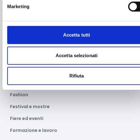
Marketing
Edilizia
Editoria e informazione
Educazione e istruzione
Accetta tutti
Emittenti radiofoniche
Accetta selezionati
Energie Rinnovabili
Farmaceutico
Rifiuta
Farmacia e/o chimica
Fashion
Festival e mostre
Fiere ed eventi
Formazione e lavoro