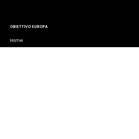
OBIETTIVO EUROPA
Home
Chi siamo
Prezzi
Formazione
Blog
FAQ
Termini e condizioni
Informativa sulla privacy
Informativa sui cookies