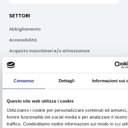
SETTORI
Abbigliamento
Accessibilità
Acquisto macchinari e/o attrezzature
Acquisto macchine e strumentazioni
Aerospazio
Consenso
Dettagli
Informazioni sui 
Agricoltura e sviluppo rurale
Agroalimentare
Questo sito web utilizza i cookie
Aiuti umanitari e Protezione civile
Utilizziamo i cookie per personalizzare contenuti ed annunci,
Alimentazione e nutrizione
fornire funzionalità dei social media e per analizzare il nostro
traffico. Condividiamo inoltre informazioni sul modo in cui utili
Allevamento