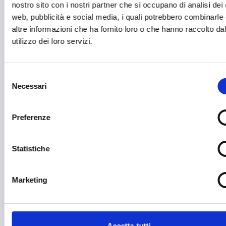
nostro sito con i nostri partner che si occupano di analisi dei 
Ambiente e Sviluppo sostenibile
web, pubblicità e social media, i quali potrebbero combinarle
altre informazioni che ha fornito loro o che hanno raccolto da
Ammodernamento impianti
utilizzo dei loro servizi.
Arte e Cultura
Artigianato
Selezione
Necessari
del
Asilo e migrazione
consenso
Audiovisivi e Cinema
Preferenze
Automotive
Statistiche
Avvio attività
Benessere e diritti degli animali
Marketing
Biodiversità
Brevetti e licenze
Accetta tutti