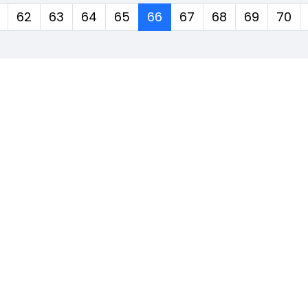
(corrente)
62
63
64
65
66
67
68
69
70