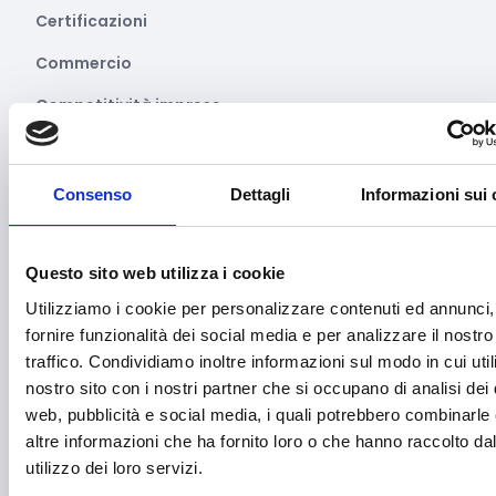
Certificazioni
Commercio
Competitività imprese
Consulenza specializzata
Cooperazione Internazionale
Consenso
Dettagli
Informazioni sui 
Cybersecurity
Danza
Questo sito web utilizza i cookie
Utilizziamo i cookie per personalizzare contenuti ed annunci,
Diritti e Cittadinanza
fornire funzionalità dei social media e per analizzare il nostro
Distretti del Commercio
traffico. Condividiamo inoltre informazioni sul modo in cui utili
nostro sito con i nostri partner che si occupano di analisi dei 
E-commerce
web, pubblicità e social media, i quali potrebbero combinarle
Economia circolare
altre informazioni che ha fornito loro o che hanno raccolto da
utilizzo dei loro servizi.
Edilizia