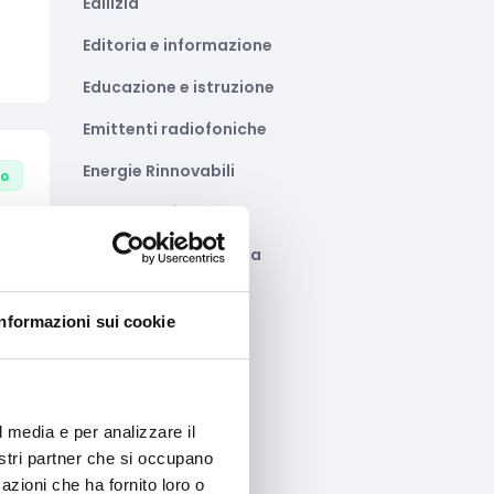
Edilizia
Editoria e informazione
Educazione e istruzione
Emittenti radiofoniche
Energie Rinnovabili
to
Farmaceutico
Farmacia e/o chimica
Fashion
Informazioni sui cookie
Festival e mostre
Fiere ed eventi
Formazione e lavoro
l media e per analizzare il
to
nostri partner che si occupano
Fotovoltaico
azioni che ha fornito loro o