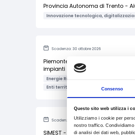
Provincia Autonoma di Trento - Aiu
Innovazione tecnologica, digitalizzazio
Scadenza: 30 ottobre 2026
Piemonte - Bando Efficienza energet
impianti pubblici destinati ad attiv
Energie Rinnovabili
Impianti sportivi
Enti territoriali/Enti locali
Bandi regio
Consenso
Questo sito web utilizza i c
Utilizziamo i cookie per perso
Scadenza: Ad esaurimento
nostro traffico. Condividiamo 
SIMEST - Contributo a fondo perdut
di analisi dei dati web, pubbl