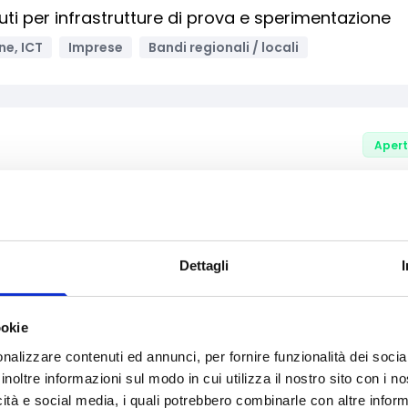
ti per infrastrutture di prova e sperimentazione
ne, ICT
Imprese
Bandi regionali / locali
Aper
ica e fonti rinnovabili negli edifici, strutture e
ità sportive
Sport
Transizione energetica
Enti pubblici
nali / locali
Dettagli
ookie
nalizzare contenuti ed annunci, per fornire funzionalità dei socia
Aper
inoltre informazioni sul modo in cui utilizza il nostro sito con i 
o per l’indennizzo dei danni materiali subiti dalle
icità e social media, i quali potrebbero combinarle con altre inform