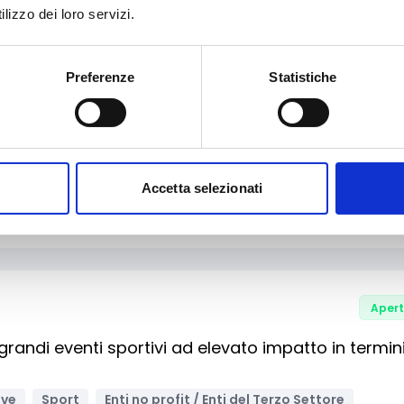
lpiti dall’uragano Harry
lizzo dei loro servizi.
andi nazionali / PNRR
Preferenze
Statistiche
Aper
ivi per la competitività delle Startup Innovative
Accetta selezionati
ne, ICT
Micro-imprese
PMI
Bandi regionali / locali
Aper
 grandi eventi sportivi ad elevato impatto in termin
ive
Sport
Enti no profit / Enti del Terzo Settore