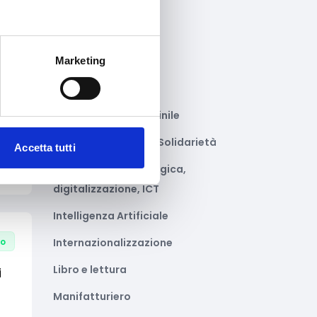
Gastronomia
Giustizia e sicurezza
Marketing
Green economy
Impianti sportivi
to
Imprenditoria femminile
Inclusione Sociale e Solidarietà
Accetta tutti
Innovazione tecnologica,
digitalizzazione, ICT
Intelligenza Artificiale
to
Internazionalizzazione
Libro e lettura
i
Manifatturiero