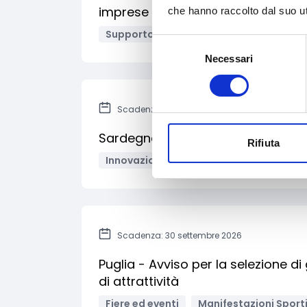
imprese localizzate nei territori co
che hanno raccolto dal suo uti
Supporto alle imprese
Imprese
B
Selezione
Necessari
del
consenso
Scadenza: 30 aprile 2027
Sardegna - Voucher Startup: Incent
Rifiuta
Innovazione tecnologica, digitalizzazio
Scadenza: 30 settembre 2026
Puglia - Avviso per la selezione di
di attrattività
Fiere ed eventi
Manifestazioni Sport