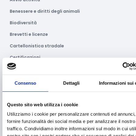
Benessere e diritti degli animali
Biodiversità
Brevetti e licenze
Cartellonistica stradale
Certificazioni
Commercio
Competitività imprese
Consenso
Dettagli
Informazioni sui 
Consulenza specializzata
Cooperazione Internazionale
Questo sito web utilizza i cookie
Utilizziamo i cookie per personalizzare contenuti ed annunci,
Cybersecurity
fornire funzionalità dei social media e per analizzare il nostro
Danza
traffico. Condividiamo inoltre informazioni sul modo in cui utili
nostro sito con i nostri partner che si occupano di analisi dei 