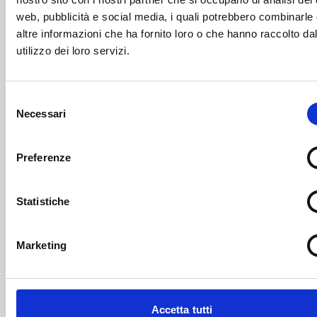
Diritti e Cittadinanza
web, pubblicità e social media, i quali potrebbero combinarle
Distretti del Commercio
altre informazioni che ha fornito loro o che hanno raccolto da
utilizzo dei loro servizi.
E-commerce
Economia circolare
Selezione
Edilizia
Necessari
del
consenso
Editoria e informazione
Preferenze
Educazione e istruzione
Emittenti radiofoniche
Statistiche
Energie Rinnovabili
Marketing
Farmaceutico
Farmacia e/o chimica
Fashion
Accetta tutti