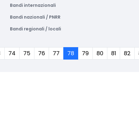
Bandi internazionali
Bandi nazionali / PNRR
Bandi regionali / locali
(corrente)
3
74
75
76
77
78
79
80
81
82