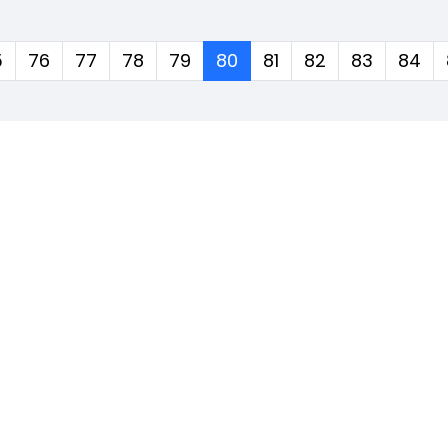
(corrente)
5
76
77
78
79
80
81
82
83
84