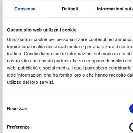
Brevetti e licenze
Consenso
Dettagli
Informazioni sui
Cartellonistica stradale
Certificazioni
Questo sito web utilizza i cookie
Commercio
Utilizziamo i cookie per personalizzare contenuti ed annunci,
Competitività imprese
fornire funzionalità dei social media e per analizzare il nostro
traffico. Condividiamo inoltre informazioni sul modo in cui utili
Consulenza specializzata
nostro sito con i nostri partner che si occupano di analisi dei 
web, pubblicità e social media, i quali potrebbero combinarle
Cooperazione Internazionale
altre informazioni che ha fornito loro o che hanno raccolto da
Cybersecurity
utilizzo dei loro servizi.
Danza
Diritti e Cittadinanza
Selezione
Necessari
del
Distretti del Commercio
consenso
E-commerce
Preferenze