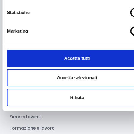
Economia circolare
Statistiche
Edilizia
Editoria e informazione
Marketing
Educazione e istruzione
Emittenti radiofoniche
Accetta tutti
Energie Rinnovabili
Farmaceutico
Accetta selezionati
Farmacia e/o chimica
Fashion
Rifiuta
Festival e mostre
Fiere ed eventi
Formazione e lavoro