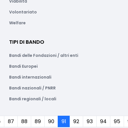
Viabilità
Volontariato
Welfare
TIPI DI BANDO
Bandi delle Fondazioni / altri enti
Bandi Europei
Bandi internazionali
Bandi nazionali / PNRR
Bandi regionali / locali
(corrente)
6
87
88
89
90
91
92
93
94
95