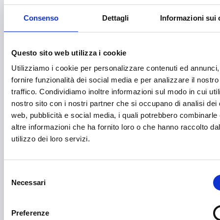
Ammodernamento impianti
Consenso
Dettagli
Informazioni sui 
Arte e Cultura
Artigianato
Questo sito web utilizza i cookie
Asilo e migrazione
Utilizziamo i cookie per personalizzare contenuti ed annunci,
fornire funzionalità dei social media e per analizzare il nostro
Audiovisivi e Cinema
traffico. Condividiamo inoltre informazioni sul modo in cui utili
nostro sito con i nostri partner che si occupano di analisi dei 
Automotive
web, pubblicità e social media, i quali potrebbero combinarle
Avvio attività
altre informazioni che ha fornito loro o che hanno raccolto da
utilizzo dei loro servizi.
Benessere e diritti degli animali
Biodiversità
Selezione
Brevetti e licenze
Necessari
del
consenso
Cartellonistica stradale
Preferenze
Certificazioni