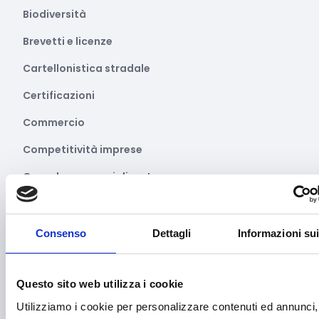
Biodiversità
Brevetti e licenze
Cartellonistica stradale
Certificazioni
Commercio
Competitività imprese
Consulenza specializzata
Cooperazione Internazionale
Cybersecurity
Consenso
Dettagli
Informazioni su
Danza
Questo sito web utilizza i cookie
Diritti e Cittadinanza
Utilizziamo i cookie per personalizzare contenuti ed annunci,
Distretti del Commercio