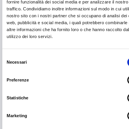
fornire funzionalità dei social media e per analizzare il nostro
E-commerce
traffico. Condividiamo inoltre informazioni sul modo in cui utili
nostro sito con i nostri partner che si occupano di analisi dei 
Economia circolare
web, pubblicità e social media, i quali potrebbero combinarle
altre informazioni che ha fornito loro o che hanno raccolto da
Edilizia
utilizzo dei loro servizi.
Editoria e informazione
Educazione e istruzione
Selezione
Necessari
Emittenti radiofoniche
del
consenso
Energie Rinnovabili
Preferenze
Farmaceutico
Farmacia e/o chimica
Statistiche
Fashion
Marketing
Festival e mostre
Fiere ed eventi