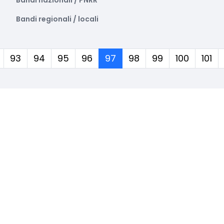
Bandi nazionali / PNRR
Bandi regionali / locali
(corrente)
93
94
95
96
97
98
99
100
101