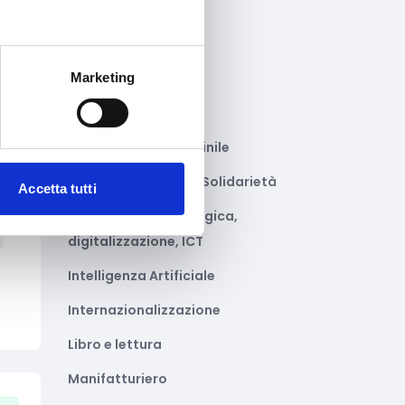
Gastronomia
Giustizia e sicurezza
Marketing
Green economy
Impianti sportivi
Imprenditoria femminile
to
Inclusione Sociale e Solidarietà
Accetta tutti
Innovazione tecnologica,
digitalizzazione, ICT
Intelligenza Artificiale
Internazionalizzazione
Libro e lettura
Manifatturiero