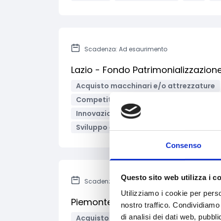
Scadenza: Ad esaurimento
Lazio - Fondo Patrimonializzazion
Acquisto macchinari e/o attrezzature
Competitività imprese
Consulenza s
Innovazione tecnologica, digitalizzazio
Sviluppo e promozione territoriale
I
Consenso
Questo sito web utilizza i c
Scadenza: Ad esaurimento
Utilizziamo i cookie per perso
Piemonte - Misure a favore dell'a
nostro traffico. Condividiamo 
di analisi dei dati web, pubbl
Acquisto macchinari e/o attrezzature