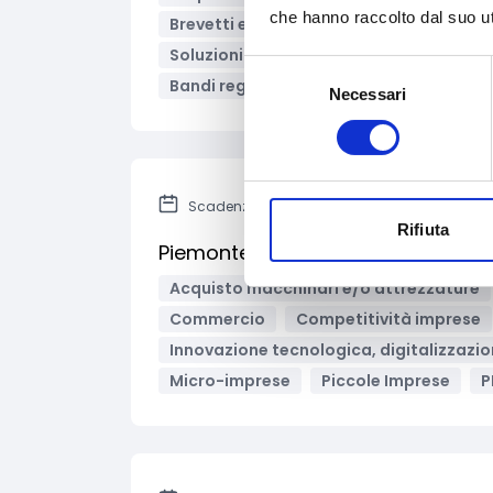
che hanno raccolto dal suo uti
Brevetti e licenze
Edilizia
Formazi
Soluzioni Hardware e/o software
Su
Selezione
Bandi regionali / locali
Necessari
del
consenso
Scadenza: Ad esaurimento
Rifiuta
Piemonte - Fondo unico competit
Acquisto macchinari e/o attrezzature
Commercio
Competitività imprese
Innovazione tecnologica, digitalizzazio
Micro-imprese
Piccole Imprese
P