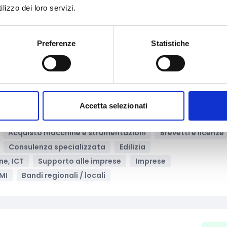
lizzo dei loro servizi.
one e lavoro
Imprenditoria femminile
pporto alle imprese
Imprese
Liberi professionisti
Preferenze
Statistiche
Aper
Accetta selezionati
ività: Linea A MPMI Commercio 2025
Acquisto macchine e strumentazioni
Brevetti e licenze
Consulenza specializzata
Edilizia
ne, ICT
Supporto alle imprese
Imprese
MI
Bandi regionali / locali