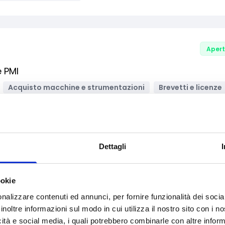
Aper
e PMI
Acquisto macchine e strumentazioni
Brevetti e licenze
pecializzata
Edilizia
Formazione e lavoro
ne, ICT
Supporto alle imprese
mprese
PMI
Startup
Bandi regionali / locali
Dettagli
ookie
Aper
nalizzare contenuti ed annunci, per fornire funzionalità dei socia
utoimpiego e della creazione d'impresa
inoltre informazioni sul modo in cui utilizza il nostro sito con i 
icità e social media, i quali potrebbero combinarle con altre inform
Acquisto macchine e strumentazioni
Avvio attività