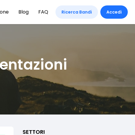
ione
Blog
FAQ
Ricerca Bandi
Accedi
entazioni
SETTORI