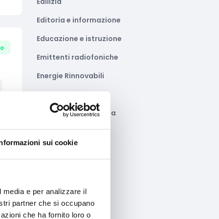
Edilizia
Editoria e informazione
Educazione e istruzione
to
Emittenti radiofoniche
Energie Rinnovabili
Farmaceutico
Farmacia e/o chimica
Fashion
Informazioni sui cookie
Festival e mostre
Fiere ed eventi
to
Formazione e lavoro
l media e per analizzare il
nostri partner che si occupano
Fotovoltaico
azioni che ha fornito loro o