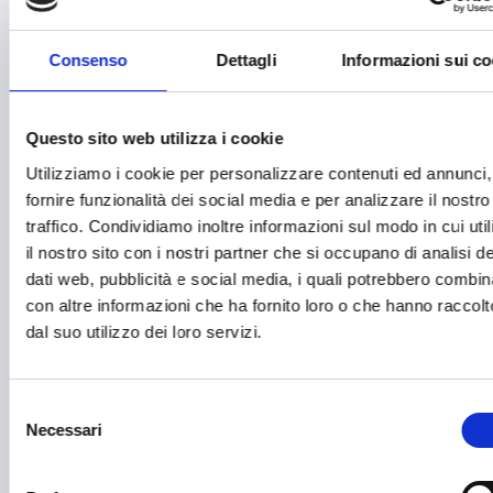
Biodiversità
Brevetti e licenze
Consenso
Dettagli
Informazioni sui co
Cartellonistica stradale
Questo sito web utilizza i cookie
Certificazioni
Utilizziamo i cookie per personalizzare contenuti ed annunci,
Commercio
fornire funzionalità dei social media e per analizzare il nostro
Competitività imprese
traffico. Condividiamo inoltre informazioni sul modo in cui uti
il nostro sito con i nostri partner che si occupano di analisi de
Consulenza specializzata
dati web, pubblicità e social media, i quali potrebbero combin
con altre informazioni che ha fornito loro o che hanno raccolt
Cooperazione Internazionale
dal suo utilizzo dei loro servizi.
Cybersecurity
Danza
Selezione
Necessari
Diritti e Cittadinanza
del
consenso
Distretti del Commercio