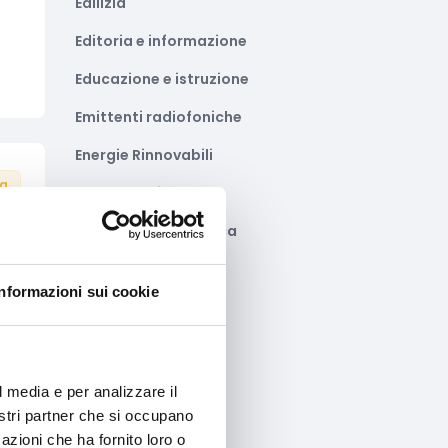
Edilizia
Editoria e informazione
Educazione e istruzione
Emittenti radiofoniche
Energie Rinnovabili
ta
Farmaceutico
Farmacia e/o chimica
Fashion
Informazioni sui cookie
Festival e mostre
Fiere ed eventi
Formazione e lavoro
l media e per analizzare il
nostri partner che si occupano
Fotovoltaico
azioni che ha fornito loro o