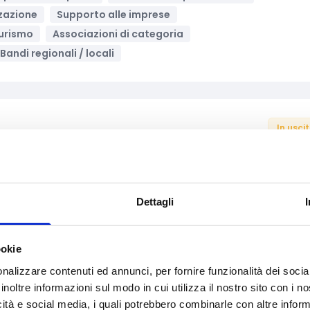
zzazione
Supporto alle imprese
urismo
Associazioni di categoria
Bandi regionali / locali
In usci
izione energetica
sulenza specializzata
Energie Rinnovabili
nologica, digitalizzazione, ICT
Intelligenza Artificiale
Dettagli
omozione territoriale
Transizione digitale
ese
Imprese
Micro-imprese
PMI
ookie
nalizzare contenuti ed annunci, per fornire funzionalità dei socia
inoltre informazioni sul modo in cui utilizza il nostro sito con i 
icità e social media, i quali potrebbero combinarle con altre inform