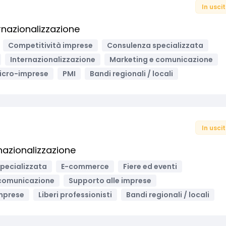
In usci
ernazionalizzazione
Competitività imprese
Consulenza specializzata
Internazionalizzazione
Marketing e comunicazione
icro-imprese
PMI
Bandi regionali / locali
In usci
nazionalizzazione
pecializzata
E-commerce
Fiere ed eventi
 comunicazione
Supporto alle imprese
mprese
Liberi professionisti
Bandi regionali / locali