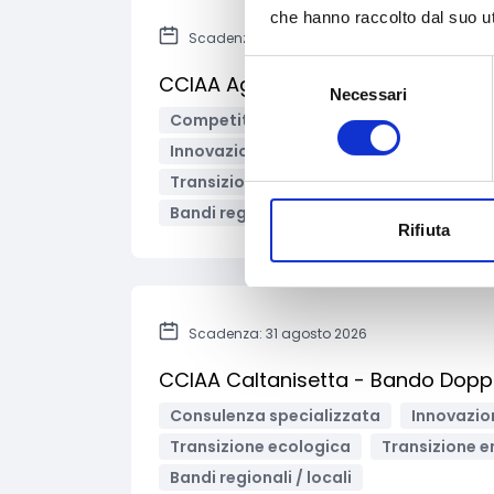
che hanno raccolto dal suo uti
Scadenza: 30 settembre 2026
Selezione
CCIAA Agrigento - Bando Voucher
Necessari
del
Competitività imprese
Consulenza s
consenso
Innovazione tecnologica, digitalizzazio
Transizione ecologica
Transizione e
Bandi regionali / locali
Rifiuta
Scadenza: 31 agosto 2026
CCIAA Caltanisetta - Bando Doppi
Consulenza specializzata
Innovazion
Transizione ecologica
Transizione e
Bandi regionali / locali