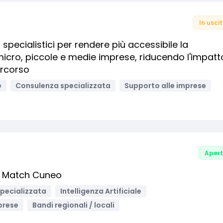
In usci
specialistici per rendere più accessibile la
 micro, piccole e medie imprese, riducendo l'impatt
ercorso
e
Consulenza specializzata
Supporto alle imprese
Aper
I Match Cuneo
pecializzata
Intelligenza Artificiale
prese
Bandi regionali / locali