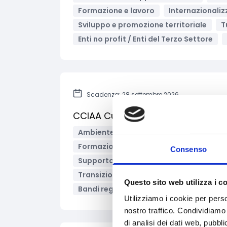
Formazione e lavoro
Internazionali
Sviluppo e promozione territoriale
T
Enti no profit / Enti del Terzo Settore
Scadenza: 28 settembre 2026
CCIAA Cuneo – Bando ESG e trans
Ambiente e Sviluppo sostenibile
Con
Formazione e lavoro
Innovazione tec
Consenso
Supporto alle imprese
Sviluppo e pr
Transizione energetica
Grandi Impr
Questo sito web utilizza i c
Bandi regionali / locali
Utilizziamo i cookie per perso
nostro traffico. Condividiamo 
di analisi dei dati web, pubbl