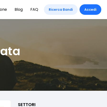
ione
Blog
FAQ
Ricerca Bandi
Accedi
zata
SETTORI