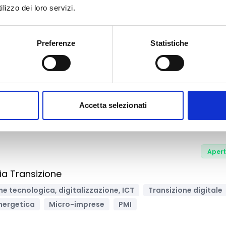
lizzo dei loro servizi.
In usci
 Doppia Transizione
Preferenze
Statistiche
pecializzata
ne, ICT
Supporto alle imprese
Transizione digitale
nergetica
Micro-imprese
Piccole Imprese
PMI
Accetta selezionati
Aper
a Transizione
e tecnologica, digitalizzazione, ICT
Transizione digitale
nergetica
Micro-imprese
PMI