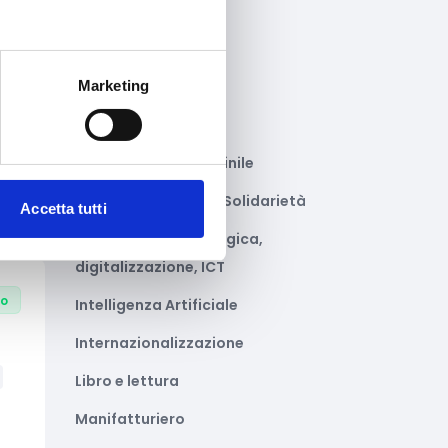
Gastronomia
ta
Giustizia e sicurezza
Marketing
Green economy
Impianti sportivi
Imprenditoria femminile
Inclusione Sociale e Solidarietà
Accetta tutti
Innovazione tecnologica,
digitalizzazione, ICT
to
Intelligenza Artificiale
Internazionalizzazione
Libro e lettura
Manifatturiero