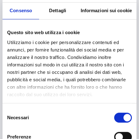
Cybersecurity
Consenso
Dettagli
Informazioni sui cookie
Danza
Questo sito web utilizza i cookie
Diritti e Cittadinanza
Utilizziamo i cookie per personalizzare contenuti ed
Distretti del Commercio
annunci, per fornire funzionalità dei social media e per
E-commerce
analizzare il nostro traffico. Condividiamo inoltre
informazioni sul modo in cui utilizza il nostro sito con i
Economia circolare
nostri partner che si occupano di analisi dei dati web,
pubblicità e social media, i quali potrebbero combinarle
Edilizia
con altre informazioni che ha fornito loro o che hanno
Editoria e informazione
raccolto dal suo utilizzo dei loro servizi.
Educazione e istruzione
Selezione
Emittenti radiofoniche
Necessari
del
consenso
Energie Rinnovabili
Preferenze