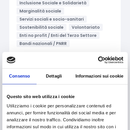
Inclusione Sociale e Solidarietà
Marginalità sociale
Servizi sociali e socio-sanitari
Sostenibilità sociale
Volontariato
Enti no profit / Enti del Terzo Settore
Bandi nazionali / PNRR
SETTORI
Consenso
Dettagli
Informazioni sui cookie
Abbigliamento
Accessibilità
Questo sito web utilizza i cookie
Acquisto macchinari e/o attrezzature
Utilizziamo i cookie per personalizzare contenuti ed
annunci, per fornire funzionalità dei social media e per
Acquisto macchine e strumentazioni
analizzare il nostro traffico. Condividiamo inoltre
Aerospazio
informazioni sul modo in cui utilizza il nostro sito con i