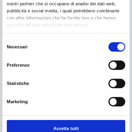
nostri partner che si occupano di analisi dei dati web,
Agricoltura e sviluppo rurale
pubblicità e social media, i quali potrebbero combinarle
Agroalimentare
con altre informazioni che ha fornito loro o che hanno
raccolto dal suo utilizzo dei loro servizi.
Aiuti umanitari e Protezione civile
Alimentazione e nutrizione
Selezione
Necessari
del
Allevamento
consenso
Ambiente e Sviluppo sostenibile
Preferenze
Ammodernamento impianti
Statistiche
Arte e Cultura
Artigianato
Marketing
Asilo e migrazione
Audiovisivi e Cinema
Accetta tutti
Automotive