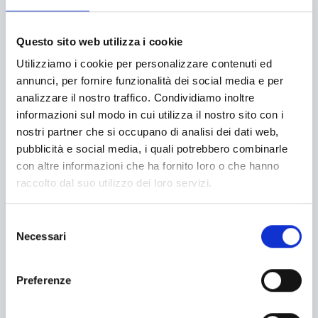
Organismi di formazione
Parti sociali
Persone fisiche/Gruppi informali
PMI
Questo sito web utilizza i cookie
Società cooperative
Startup
Utilizziamo i cookie per personalizzare contenuti ed
Università/Centri di ricerca
annunci, per fornire funzionalità dei social media e per
Bandi internazionali
analizzare il nostro traffico. Condividiamo inoltre
informazioni sul modo in cui utilizza il nostro sito con i
nostri partner che si occupano di analisi dei dati web,
SETTORI
pubblicità e social media, i quali potrebbero combinarle
con altre informazioni che ha fornito loro o che hanno
Abbigliamento
raccolto dal suo utilizzo dei loro servizi.
Accessibilità
Selezione
Necessari
Acquisto macchinari e/o attrezzature
del
consenso
Acquisto macchine e strumentazioni
Preferenze
Aerospazio