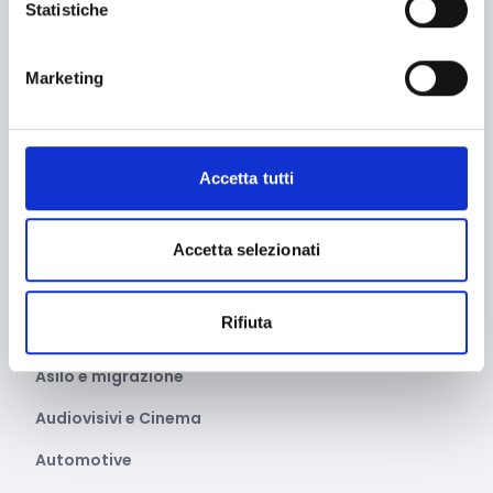
Agricoltura e sviluppo rurale
Statistiche
Agroalimentare
Marketing
Aiuti umanitari e Protezione civile
Alimentazione e nutrizione
Allevamento
Accetta tutti
Ambiente e Sviluppo sostenibile
Ammodernamento impianti
Accetta selezionati
Arte e Cultura
Rifiuta
Artigianato
Asilo e migrazione
Audiovisivi e Cinema
Automotive