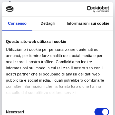
Green economy
Impianti sportivi
Imprenditoria femminile
Consenso
Dettagli
Informazioni sui cookie
Inclusione Sociale e Solidarietà
Innovazione tecnologica, digitalizzazione, ICT
Questo sito web utilizza i cookie
Utilizziamo i cookie per personalizzare contenuti ed
Intelligenza Artificiale
annunci, per fornire funzionalità dei social media e per
Internazionalizzazione
analizzare il nostro traffico. Condividiamo inoltre
informazioni sul modo in cui utilizza il nostro sito con i
Libro e lettura
nostri partner che si occupano di analisi dei dati web,
Manifatturiero
pubblicità e social media, i quali potrebbero combinarle
con altre informazioni che ha fornito loro o che hanno
Manifestazioni culturali
raccolto dal suo utilizzo dei loro servizi.
Manifestazioni Sportive
Selezione
Marginalità sociale
Necessari
del