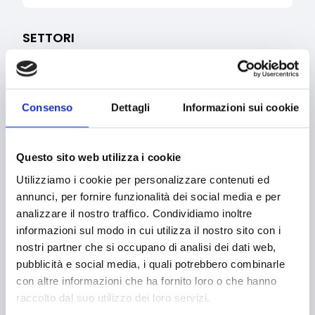
SETTORI
Abbigliamento
Accessibilità
Consenso
Dettagli
Informazioni sui cookie
Acquisto macchinari e/o attrezzature
Acquisto macchine e strumentazioni
Questo sito web utilizza i cookie
Aerospazio
Utilizziamo i cookie per personalizzare contenuti ed
annunci, per fornire funzionalità dei social media e per
Agricoltura e sviluppo rurale
analizzare il nostro traffico. Condividiamo inoltre
informazioni sul modo in cui utilizza il nostro sito con i
Agroalimentare
nostri partner che si occupano di analisi dei dati web,
Aiuti umanitari e Protezione civile
pubblicità e social media, i quali potrebbero combinarle
con altre informazioni che ha fornito loro o che hanno
Alimentazione e nutrizione
raccolto dal suo utilizzo dei loro servizi.
Allevamento