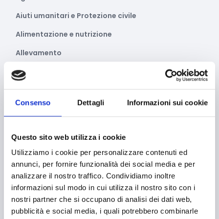
Aiuti umanitari e Protezione civile
Alimentazione e nutrizione
Allevamento
Ambiente e Sviluppo sostenibile
Ammodernamento impianti
Consenso
Dettagli
Informazioni sui cookie
Arte e Cultura
Artigianato
Questo sito web utilizza i cookie
Asilo e migrazione
Utilizziamo i cookie per personalizzare contenuti ed
Audiovisivi e Cinema
annunci, per fornire funzionalità dei social media e per
analizzare il nostro traffico. Condividiamo inoltre
Automotive
informazioni sul modo in cui utilizza il nostro sito con i
nostri partner che si occupano di analisi dei dati web,
Avvio attività
pubblicità e social media, i quali potrebbero combinarle