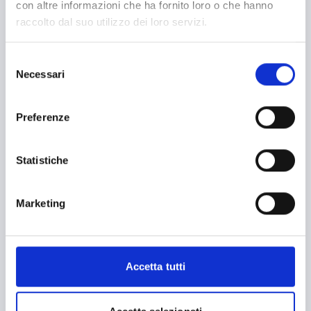
Benessere e diritti degli animali
con altre informazioni che ha fornito loro o che hanno
raccolto dal suo utilizzo dei loro servizi.
Biodiversità
Brevetti e licenze
Selezione
Necessari
del
Cartellonistica stradale
consenso
Certificazioni
Preferenze
Commercio
Competitività imprese
Statistiche
Consulenza specializzata
Marketing
Cooperazione Internazionale
Cybersecurity
Danza
Accetta tutti
Diritti e Cittadinanza