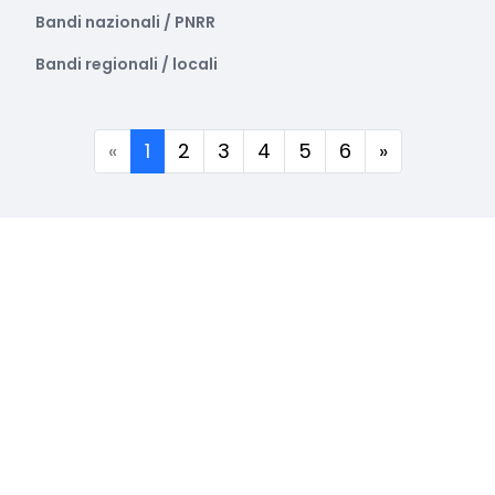
Bandi nazionali / PNRR
Bandi regionali / locali
(corrente)
«
1
2
3
4
5
6
»