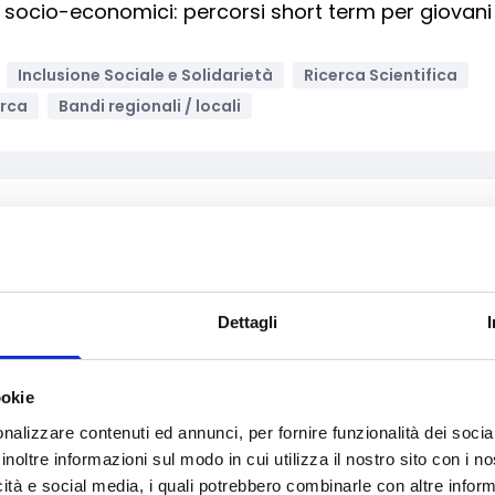
 e socio-economici: percorsi short term per giovani
Inclusione Sociale e Solidarietà
Ricerca Scientifica
erca
Bandi regionali / locali
Archivia
’acquisto e la manutenzione di automezzi e
Dettagli
o profit / Enti del Terzo Settore
i delle Fondazioni / altri enti
ookie
nalizzare contenuti ed annunci, per fornire funzionalità dei socia
inoltre informazioni sul modo in cui utilizza il nostro sito con i 
icità e social media, i quali potrebbero combinarle con altre inform
Archivia