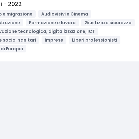
i - 2022
o e migrazione
Audiovisivi e Cinema
struzione
Formazione e lavoro
Giustizia e sicurezza
vazione tecnologica, digitalizzazione, ICT
 e socio-sanitari
Imprese
Liberi professionisti
di Europei