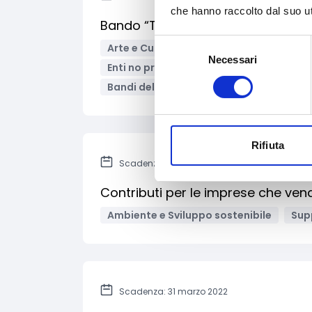
che hanno raccolto dal suo uti
Bando “Terre Belle” 2022
Selezione
Arte e Cultura
Sviluppo e promozione
Necessari
del
Enti no profit / Enti del Terzo Settore
consenso
Bandi delle Fondazioni / altri enti
Rifiuta
Scadenza: 30 aprile 2022
Contributi per le imprese che vend
Ambiente e Sviluppo sostenibile
Sup
Scadenza: 31 marzo 2022