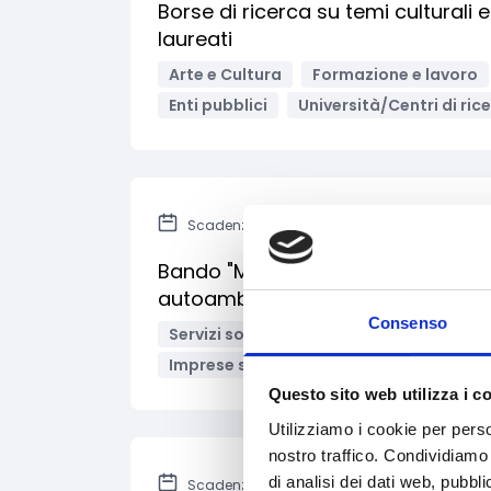
Borse di ricerca su temi culturali
laureati
Arte e Cultura
Formazione e lavoro
Enti pubblici
Università/Centri di ric
Scadenza: 7 aprile 2022
Bando "Mettiamoci in moto!" per l
autoambulanze
Consenso
Servizi sociali e socio-sanitari
Enti n
Imprese sociali/Società benefit
Band
Questo sito web utilizza i c
Utilizziamo i cookie per perso
nostro traffico. Condividiamo 
di analisi dei dati web, pubbl
Scadenza: 15 aprile 2022