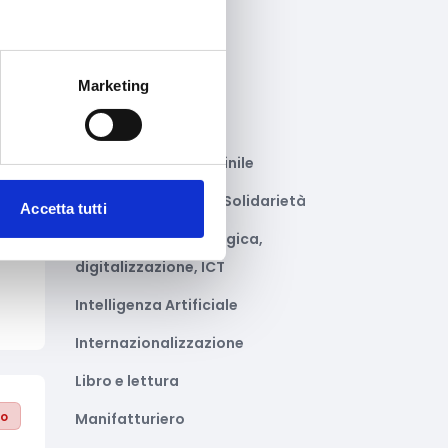
Gastronomia
Giustizia e sicurezza
Marketing
Green economy
Impianti sportivi
Imprenditoria femminile
Inclusione Sociale e Solidarietà
Accetta tutti
to
Innovazione tecnologica,
digitalizzazione, ICT
Intelligenza Artificiale
Internazionalizzazione
Libro e lettura
to
Manifatturiero