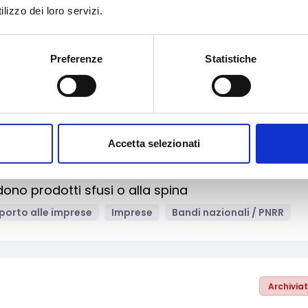
lizzo dei loro servizi.
 territoriale
Turismo
Preferenze
Statistiche
Enti pubblici
Imprese sociali/Società benefit
Accetta selezionati
Archivia
ono prodotti sfusi o alla spina
porto alle imprese
Imprese
Bandi nazionali / PNRR
Archivia