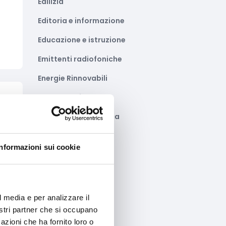
Edilizia
Editoria e informazione
Educazione e istruzione
Emittenti radiofoniche
Energie Rinnovabili
Farmaceutico
to
Farmacia e/o chimica
Fashion
Informazioni sui cookie
Festival e mostre
Fiere ed eventi
Formazione e lavoro
l media e per analizzare il
nostri partner che si occupano
Fotovoltaico
azioni che ha fornito loro o
to