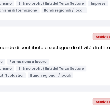
urismo
Enti no profit / Enti del Terzo Settore
Imprese
nismi di formazione
Bandi regionali / locali
Archivia
nde di contributo a sostegno di attività di utilità
ne
Formazione e lavoro
urismo
Enti no profit / Enti del Terzo Settore
tuti Scolastici
Bandi regionali / locali
Archivia