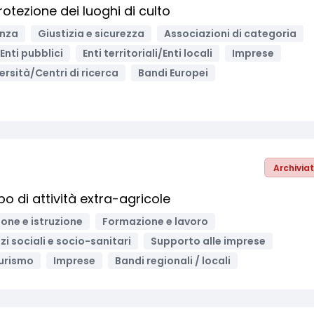
otezione dei luoghi di culto
anza
Giustizia e sicurezza
Associazioni di categoria
Enti pubblici
Enti territoriali/Enti locali
Imprese
ersità/Centri di ricerca
Bandi Europei
Archivia
o di attività extra-agricole
one e istruzione
Formazione e lavoro
zi sociali e socio-sanitari
Supporto alle imprese
urismo
Imprese
Bandi regionali / locali