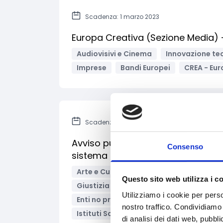
Scadenza: 1 marzo 2023
Europa Creativa (Sezione Media) –
Audiovisivi e Cinema
Innovazione tec
Imprese
Bandi Europei
CREA - Eur
Scadenza: 8 marzo 2022
Avviso pubblico per la realizzazione
Consenso
sistema scolastico e del sistema I
Arte e Cultura
Diritti e Cittadinanza
Questo sito web utilizza i c
Giustizia e sicurezza
Inclusione Soci
Utilizziamo i cookie per perso
Enti no profit / Enti del Terzo Settore
nostro traffico. Condividiamo 
Istituti Scolastici
Organismi di form
di analisi dei dati web, pubbl