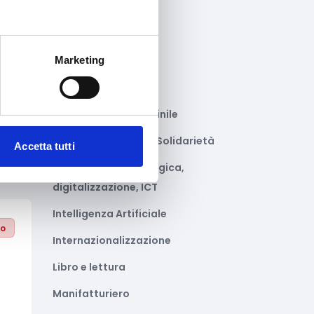
Gastronomia
Giustizia e sicurezza
Marketing
Green economy
to
Impianti sportivi
Imprenditoria femminile
Inclusione Sociale e Solidarietà
Accetta tutti
Innovazione tecnologica,
digitalizzazione, ICT
Intelligenza Artificiale
to
Internazionalizzazione
Libro e lettura
Manifatturiero