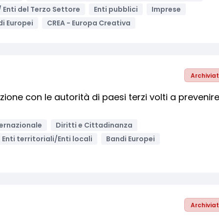
 / Enti del Terzo Settore
Enti pubblici
Imprese
i Europei
CREA - Europa Creativa
Archivia
ione con le autorità di paesi terzi volti a prevenire
ernazionale
Diritti e Cittadinanza
Enti territoriali/Enti locali
Bandi Europei
Archivia