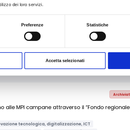
lizzo dei loro servizi.
Preferenze
Statistiche
Archivia
le condizioni e degli standard di offerte e fruizione
della Calabria
porto alle imprese
Sviluppo e promozione territoriale
Accetta selezionati
/Gruppi informali
Bandi regionali / locali
Archivia
o alle MPI campane attraverso il “Fondo regionale
vazione tecnologica, digitalizzazione, ICT