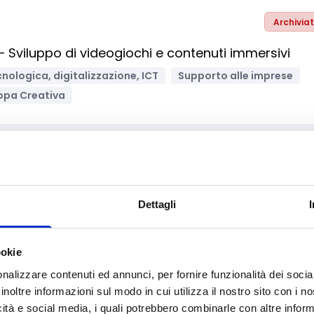
Archivia
 Sviluppo di videogiochi e contenuti immersivi
nologica, digitalizzazione, ICT
Supporto alle imprese
opa Creativa
Archivia
 di iniziative sportive e culturali per gli studenti de
Dettagli
efP del Lazio
Educazione e istruzione
Formazione e lavoro
ookie
ale e Solidarietà
Sport
nalizzare contenuti ed annunci, per fornire funzionalità dei socia
Enti pubblici
Imprese sociali/Società benefit
inoltre informazioni sul modo in cui utilizza il nostro sito con i 
azione
Bandi regionali / locali
icità e social media, i quali potrebbero combinarle con altre inform