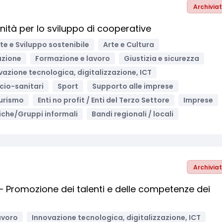
Archivia
tà per lo sviluppo di cooperative
e e Sviluppo sostenibile
Arte e Cultura
uzione
Formazione e lavoro
Giustizia e sicurezza
vazione tecnologica, digitalizzazione, ICT
ocio-sanitari
Sport
Supporto alle imprese
urismo
Enti no profit / Enti del Terzo Settore
Imprese
iche/Gruppi informali
Bandi regionali / locali
Archivia
– Promozione dei talenti e delle competenze dei
avoro
Innovazione tecnologica, digitalizzazione, ICT