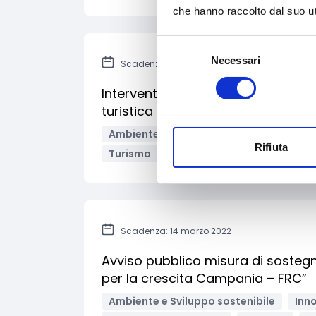
che hanno raccolto dal suo uti
Selezione
Necessari
del
Scadenza: 22 marzo 2022
consenso
Interventi per il miglioramento del
turistica della ciclovia dei parchi 
Ambiente e Sviluppo sostenibile
Sup
Rifiuta
Turismo
Imprese
Persone fisiche
Scadenza: 14 marzo 2022
Avviso pubblico misura di sostegn
per la crescita Campania – FRC”
Ambiente e Sviluppo sostenibile
Inno