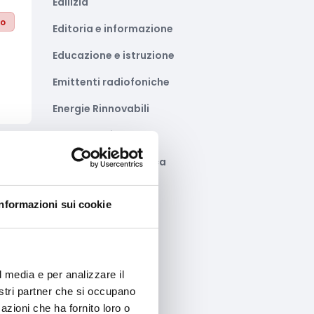
Edilizia
to
Editoria e informazione
Educazione e istruzione
Emittenti radiofoniche
Energie Rinnovabili
Farmaceutico
Farmacia e/o chimica
to
Fashion
l
Informazioni sui cookie
Festival e mostre
Fiere ed eventi
Formazione e lavoro
l media e per analizzare il
nostri partner che si occupano
Fotovoltaico
azioni che ha fornito loro o