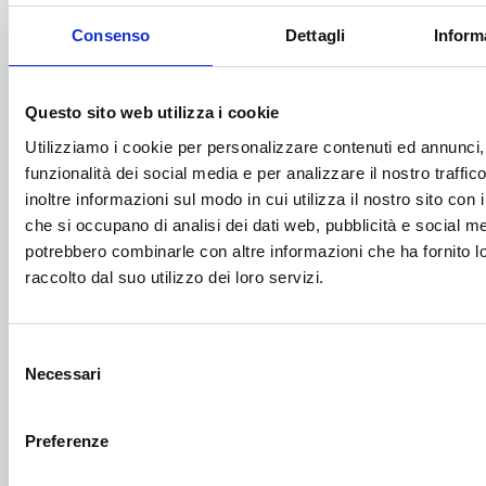
Educazione e istruzione
Consenso
Dettagli
Inform
Emittenti radiofoniche
Energie Rinnovabili
Questo sito web utilizza i cookie
Farmaceutico
Utilizziamo i cookie per personalizzare contenuti ed annunci, 
funzionalità dei social media e per analizzare il nostro traffi
Farmacia e/o chimica
inoltre informazioni sul modo in cui utilizza il nostro sito con i
che si occupano di analisi dei dati web, pubblicità e social med
Fashion
potrebbero combinarle con altre informazioni che ha fornito 
Festival e mostre
raccolto dal suo utilizzo dei loro servizi.
Fiere ed eventi
Formazione e lavoro
Selezione
Necessari
del
Fotovoltaico
consenso
Gastronomia
Preferenze
Giustizia e sicurezza