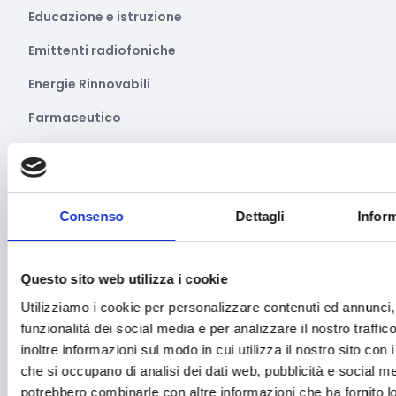
Educazione e istruzione
Emittenti radiofoniche
Energie Rinnovabili
Farmaceutico
Farmacia e/o chimica
Fashion
Consenso
Dettagli
Inform
Festival e mostre
Fiere ed eventi
Questo sito web utilizza i cookie
Formazione e lavoro
Utilizziamo i cookie per personalizzare contenuti ed annunci, 
Fotovoltaico
funzionalità dei social media e per analizzare il nostro traffi
inoltre informazioni sul modo in cui utilizza il nostro sito con i
Gastronomia
che si occupano di analisi dei dati web, pubblicità e social med
Giustizia e sicurezza
potrebbero combinarle con altre informazioni che ha fornito 