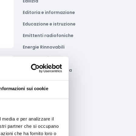
Edilizia
Editoria e informazione
Educazione e istruzione
Emittenti radiofoniche
Energie Rinnovabili
Farmaceutico
to
Farmacia e/o chimica
Fashion
Informazioni sui cookie
Festival e mostre
Fiere ed eventi
Formazione e lavoro
l media e per analizzare il
nostri partner che si occupano
Fotovoltaico
azioni che ha fornito loro o