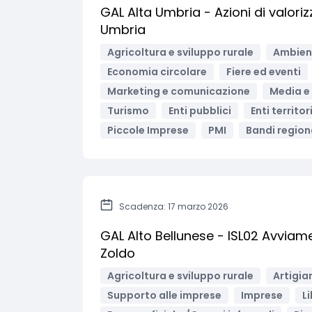
GAL Alta Umbria - Azioni di valorizz
Umbria
Agricoltura e sviluppo rurale
Ambient
Economia circolare
Fiere ed eventi
Marketing e comunicazione
Media e
Turismo
Enti pubblici
Enti territor
Piccole Imprese
PMI
Bandi regiona
Scadenza: 17 marzo 2026
GAL Alto Bellunese - ISL02 Avviame
Zoldo
Agricoltura e sviluppo rurale
Artigia
Supporto alle imprese
Imprese
Li