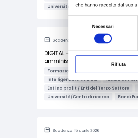
che hanno raccolto dal suo uti
Università/Centri di ricerca
Bandi Eu
Selezione
Necessari
del
consenso
Scadenza: 19 maggio 2026
DIGITAL - Accelerare il miglior uti
amministrazioni innovative e int
Rifiuta
Formazione e lavoro
Giustizia e sic
Intelligenza Artificiale
Media e info
Enti no profit / Enti del Terzo Settore
Università/Centri di ricerca
Bandi Eu
Scadenza: 15 aprile 2026