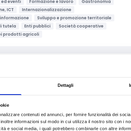
e ed eventi
Formazione e lavoro
Gastronomia
ne, ICT
Internazionalizzazione
 informazione
Sviluppo e promozione territoriale
i tutela
Enti pubblici
Società cooperative
 prodotti agricoli
Archivia
 INDUSTRY 2026
Dettagli
perazione Internazionale
Economia circolare
y
Innovazione tecnologica, digitalizzazione, ICT
dware e/o software
Supporto alle imprese
ookie
 categoria
Enti no profit / Enti del Terzo Settore
nalizzare contenuti ed annunci, per fornire funzionalità dei socia
li
Grandi Imprese
Imprese
Liberi professionisti
inoltre informazioni sul modo in cui utilizza il nostro sito con i 
icità e social media, i quali potrebbero combinarle con altre inform
MI
Società cooperative
Startup