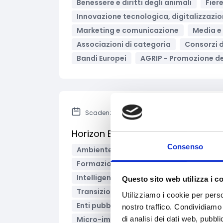
Benessere e diritti degli animali
Fier
Innovazione tecnologica, digitalizzazio
Marketing e comunicazione
Media e
Associazioni di categoria
Consorzi d
Bandi Europei
AGRIP - Promozione dei
Scadenza: 21 aprile 2026
Horizon Europe – Bando Cluster 4
Consenso
Ambiente e Sviluppo sostenibile
Coo
Formazione e lavoro
Green econom
Intelligenza Artificiale
Soluzioni Har
Questo sito web utilizza i c
Transizione digitale
Associazioni di
Utilizziamo i cookie per perso
Enti pubblici
Enti territoriali/Enti loca
nostro traffico. Condividiamo 
di analisi dei dati web, pubbl
Micro-imprese
Piccole Imprese
P