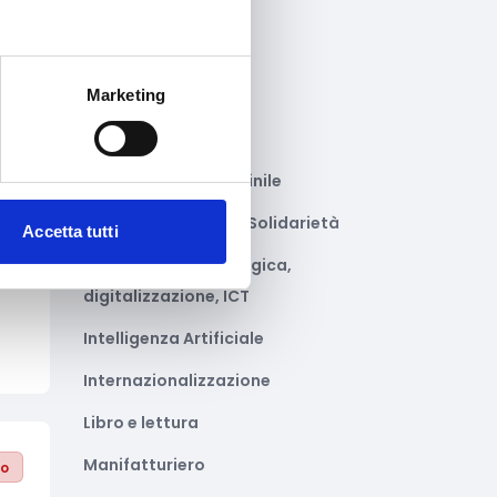
Gastronomia
Giustizia e sicurezza
Marketing
Green economy
Impianti sportivi
to
Imprenditoria femminile
Inclusione Sociale e Solidarietà
Accetta tutti
Innovazione tecnologica,
digitalizzazione, ICT
Intelligenza Artificiale
Internazionalizzazione
Libro e lettura
Manifatturiero
to