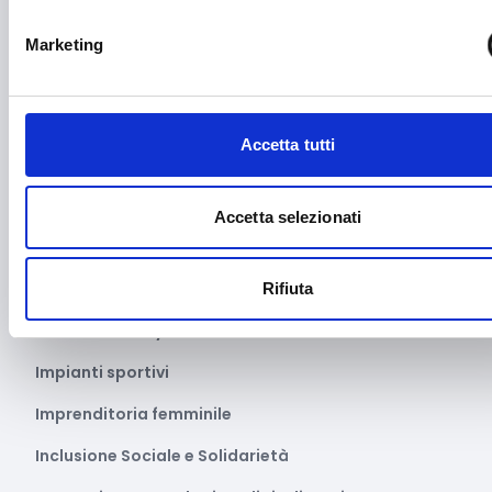
Fashion
Marketing
Festival e mostre
Fiere ed eventi
Accetta tutti
Formazione e lavoro
Fotovoltaico
Accetta selezionati
Gastronomia
Giustizia e sicurezza
Rifiuta
Green economy
Impianti sportivi
Imprenditoria femminile
Inclusione Sociale e Solidarietà