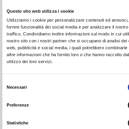
Danza
Questo sito web utilizza i cookie
Diritti e Cittadinanza
Utilizziamo i cookie per personalizzare contenuti ed annunci,
fornire funzionalità dei social media e per analizzare il nostro
Distretti del Commercio
traffico. Condividiamo inoltre informazioni sul modo in cui utili
E-commerce
nostro sito con i nostri partner che si occupano di analisi dei 
web, pubblicità e social media, i quali potrebbero combinarle
Economia circolare
altre informazioni che ha fornito loro o che hanno raccolto da
utilizzo dei loro servizi.
Edilizia
Editoria e informazione
Selezione
Educazione e istruzione
Necessari
del
Emittenti radiofoniche
consenso
Preferenze
Energie Rinnovabili
Farmaceutico
Statistiche
Farmacia e/o chimica