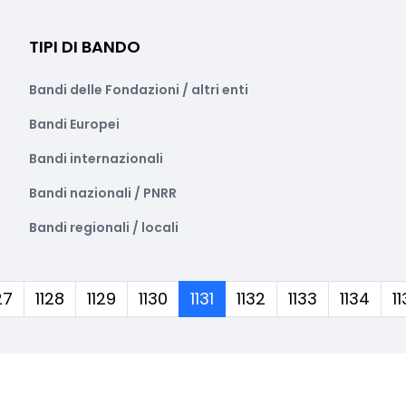
TIPI DI BANDO
Bandi delle Fondazioni / altri enti
Bandi Europei
Bandi internazionali
Bandi nazionali / PNRR
Bandi regionali / locali
(corrente)
27
1128
1129
1130
1131
1132
1133
1134
1