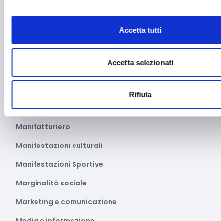
Imprenditoria femminile
Accetta tutti
Inclusione Sociale e Solidarietà
Innovazione tecnologica, digitalizzazione, ICT
Accetta selezionati
Intelligenza Artificiale
Internazionalizzazione
Rifiuta
Libro e lettura
Manifatturiero
Manifestazioni culturali
Manifestazioni Sportive
Marginalità sociale
Marketing e comunicazione
Media e informazione