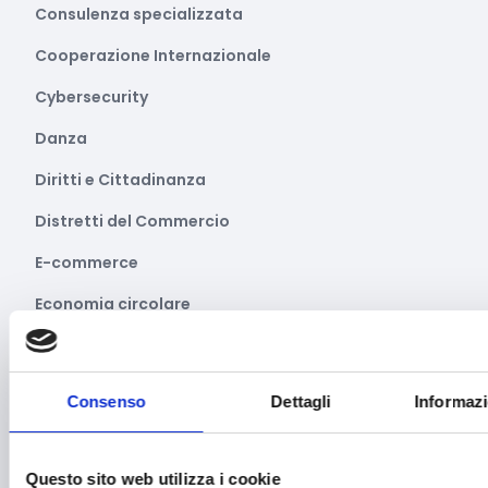
Consulenza specializzata
Cooperazione Internazionale
Cybersecurity
Danza
Diritti e Cittadinanza
Distretti del Commercio
E-commerce
Economia circolare
Edilizia
Editoria e informazione
Consenso
Dettagli
Informazi
Educazione e istruzione
Emittenti radiofoniche
Questo sito web utilizza i cookie