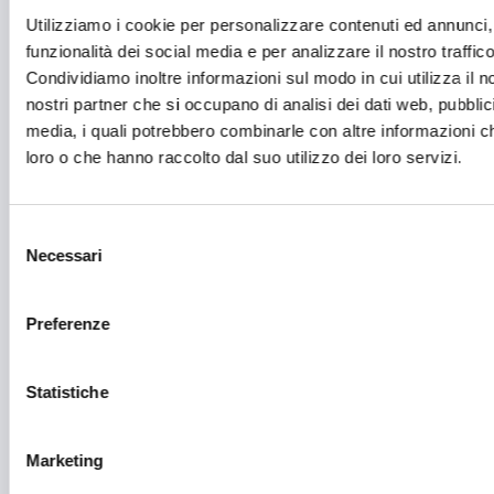
Energie Rinnovabili
Utilizziamo i cookie per personalizzare contenuti ed annunci, 
funzionalità dei social media e per analizzare il nostro traffico
Farmaceutico
Condividiamo inoltre informazioni sul modo in cui utilizza il no
nostri partner che si occupano di analisi dei dati web, pubblic
Farmacia e/o chimica
media, i quali potrebbero combinarle con altre informazioni ch
Fashion
loro o che hanno raccolto dal suo utilizzo dei loro servizi.
Festival e mostre
Fiere ed eventi
Selezione
Necessari
del
Formazione e lavoro
consenso
Fotovoltaico
Preferenze
Gastronomia
Statistiche
Giustizia e sicurezza
Green economy
Marketing
Impianti sportivi