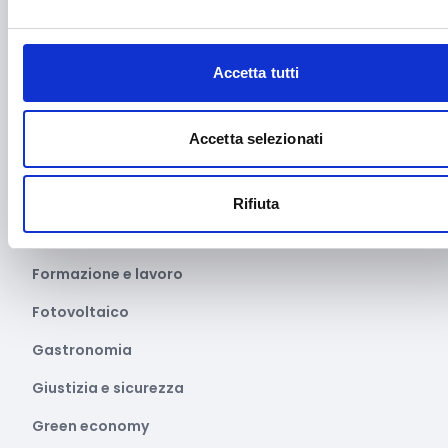
Emittenti radiofoniche
Energie Rinnovabili
Accetta tutti
Farmaceutico
Farmacia e/o chimica
Accetta selezionati
Fashion
Festival e mostre
Rifiuta
Fiere ed eventi
Formazione e lavoro
Fotovoltaico
Gastronomia
Giustizia e sicurezza
Green economy