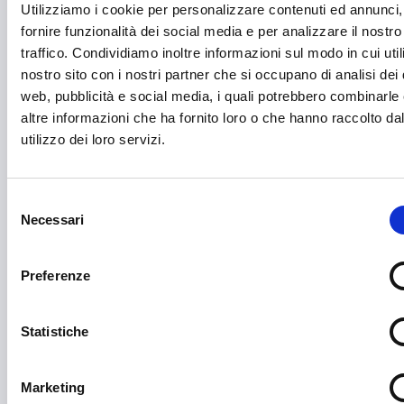
Competitività imprese
Utilizziamo i cookie per personalizzare contenuti ed annunci,
fornire funzionalità dei social media e per analizzare il nostro
Consulenza specializzata
traffico. Condividiamo inoltre informazioni sul modo in cui utili
Cooperazione Internazionale
nostro sito con i nostri partner che si occupano di analisi dei 
web, pubblicità e social media, i quali potrebbero combinarle
Cybersecurity
altre informazioni che ha fornito loro o che hanno raccolto da
Danza
utilizzo dei loro servizi.
Diritti e Cittadinanza
Selezione
Distretti del Commercio
Necessari
del
E-commerce
consenso
Economia circolare
Preferenze
Edilizia
Statistiche
Editoria e informazione
Educazione e istruzione
Marketing