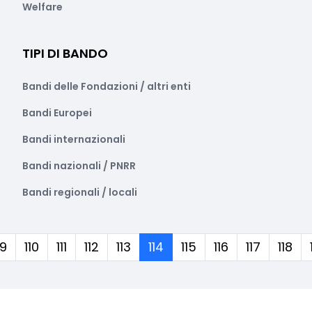
Welfare
TIPI DI BANDO
Bandi delle Fondazioni / altri enti
Bandi Europei
Bandi internazionali
Bandi nazionali / PNRR
Bandi regionali / locali
(corrente)
09
110
111
112
113
114
115
116
117
118