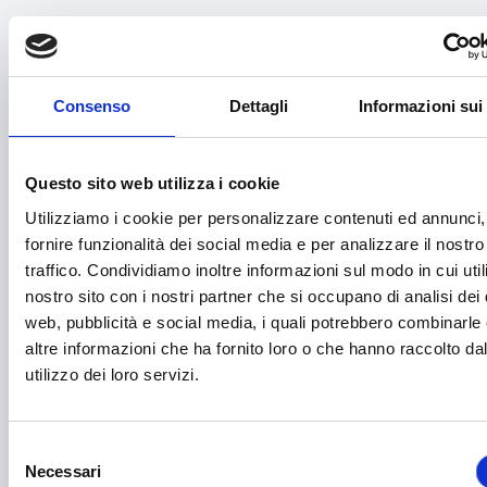
Brevetti e licenze
Cartellonistica stradale
Consenso
Dettagli
Informazioni sui
Certificazioni
Commercio
Questo sito web utilizza i cookie
Competitività imprese
Utilizziamo i cookie per personalizzare contenuti ed annunci,
Consulenza specializzata
fornire funzionalità dei social media e per analizzare il nostro
traffico. Condividiamo inoltre informazioni sul modo in cui utili
Cooperazione Internazionale
nostro sito con i nostri partner che si occupano di analisi dei 
Cybersecurity
web, pubblicità e social media, i quali potrebbero combinarle
altre informazioni che ha fornito loro o che hanno raccolto da
Danza
utilizzo dei loro servizi.
Diritti e Cittadinanza
Distretti del Commercio
Selezione
Necessari
del
E-commerce