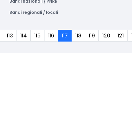
Bandi nazionali / PNRR
Bandi regionali / locali
(corrente)
113
114
115
116
117
118
119
120
121