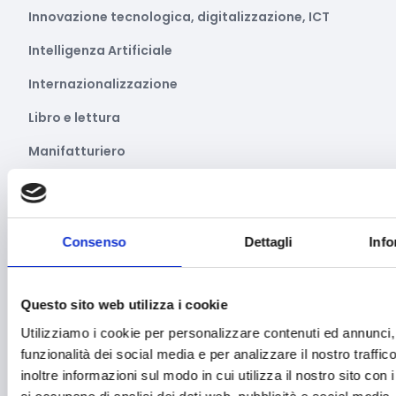
Innovazione tecnologica, digitalizzazione, ICT
Intelligenza Artificiale
Internazionalizzazione
Libro e lettura
Manifatturiero
Manifestazioni culturali
Manifestazioni Sportive
Consenso
Dettagli
Info
Marginalità sociale
Marketing e comunicazione
Questo sito web utilizza i cookie
Media e informazione
Utilizziamo i cookie per personalizzare contenuti ed annunci, 
Migrazione e sviluppo
funzionalità dei social media e per analizzare il nostro traffi
inoltre informazioni sul modo in cui utilizza il nostro sito con 
Mobile e arredo