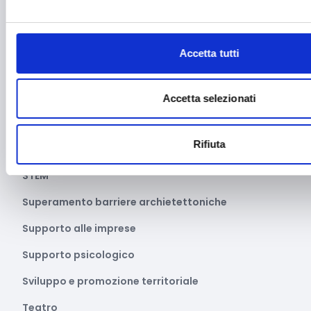
Settore apistico
Smart cities
Accetta tutti
Soluzioni Hardware e/o software
Sostenibilità sociale
Accetta selezionati
Spettacolo dal vivo
Rifiuta
Sport
STEM
Superamento barriere archietettoniche
Supporto alle imprese
Supporto psicologico
Sviluppo e promozione territoriale
Teatro