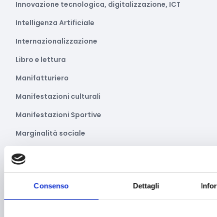
Innovazione tecnologica, digitalizzazione, ICT
Intelligenza Artificiale
Internazionalizzazione
Libro e lettura
Manifatturiero
Manifestazioni culturali
Manifestazioni Sportive
Marginalità sociale
Marketing e comunicazione
Media e informazione
Consenso
Dettagli
Info
Migrazione e sviluppo
Mobile e arredo