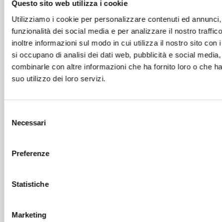
Questo sito web utilizza i cookie
Mobilità sostenibile
Utilizziamo i cookie per personalizzare contenuti ed annunci, 
Musica
funzionalità dei social media e per analizzare il nostro traffi
inoltre informazioni sul modo in cui utilizza il nostro sito con 
Parità di genere
si occupano di analisi dei dati web, pubblicità e social media,
Pesca e acquacoltura
combinarle con altre informazioni che ha fornito loro o che h
suo utilizzo dei loro servizi.
Ricerca Scientifica
Rigenerazione Urbana
Selezione
Ristori eventi calamitosi
Necessari
del
consenso
Ristrutturazione, recupero, riqualificazione
Preferenze
Salute e medicina
Sanità
Statistiche
Servizi
Marketing
Servizi sociali e socio-sanitari