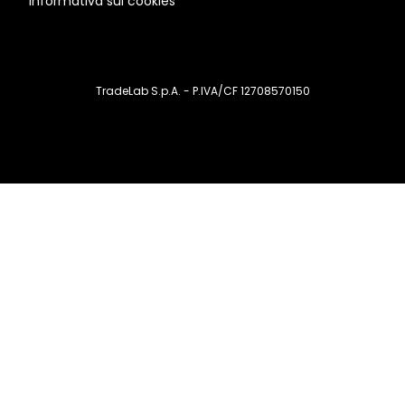
Informativa sui cookies
TradeLab S.p.A. - P.IVA/CF 12708570150