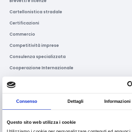
Brevetti e licenze
Cartellonistica stradale
Certificazioni
Commercio
Competitività imprese
Consulenza specializzata
Cooperazione Internazionale
Cybersecurity
Danza
Diritti e Cittadinanza
Consenso
Dettagli
Informazioni 
Distretti del Commercio
Questo sito web utilizza i cookie
E-commerce
Utilizziamo i cookie per personalizzare contenuti ed annunci,