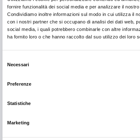
Economia circolare
fornire funzionalità dei social media e per analizzare il nostro 
Condividiamo inoltre informazioni sul modo in cui utilizza il no
Edilizia
con i nostri partner che si occupano di analisi dei dati web, pu
Editoria e informazione
social media, i quali potrebbero combinarle con altre informa
ha fornito loro o che hanno raccolto dal suo utilizzo dei loro s
Educazione e istruzione
Emittenti radiofoniche
Selezione
Energie Rinnovabili
Necessari
del
consenso
Farmaceutico
Preferenze
Farmacia e/o chimica
Fashion
Statistiche
Festival e mostre
Fiere ed eventi
Marketing
Formazione e lavoro