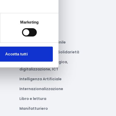
Gastronomia
Giustizia e sicurezza
Marketing
Green economy
Impianti sportivi
Imprenditoria femminile
Inclusione Sociale e Solidarietà
Accetta tutti
Innovazione tecnologica,
digitalizzazione, ICT
Intelligenza Artificiale
Internazionalizzazione
Libro e lettura
Manifatturiero