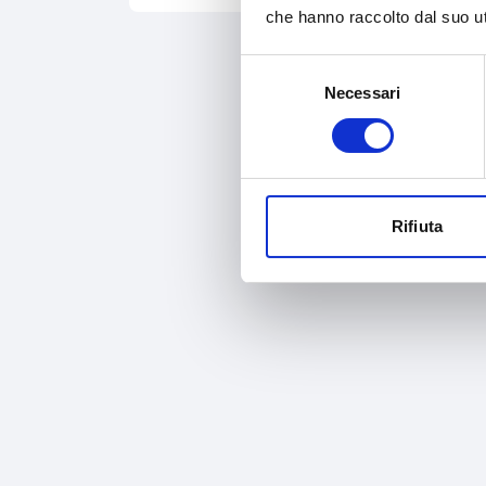
che hanno raccolto dal suo uti
Selezione
Necessari
del
consenso
Rifiuta