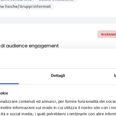
ne fisiche/Gruppi informali
Archivia
i di audience engagement
Sviluppo e promozione territoriale
Turismo
Dettagli
Archivia
alle imprese di produzione audiovisiva,
ookie
nalizzare contenuti ed annunci, per fornire funzionalità dei socia
inoltre informazioni sul modo in cui utilizza il nostro sito con i 
Sviluppo e promozione territoriale
Turismo
icità e social media, i quali potrebbero combinarle con altre inform