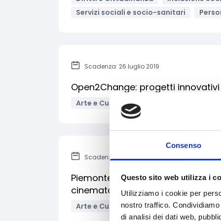
Servizi sociali e socio-sanitari
Perso
Scadenza: 26 luglio 2019
Open2Change: progetti innovativ
Arte e Cultura
Diritti e Cittadinanza
Consenso
Scadenza: 25 luglio 2019
Piemonte Film TV Fund - Sostegno 
Questo sito web utilizza i c
cinematografica e televisiva
Utilizziamo i cookie per perso
nostro traffico. Condividiamo 
Arte e Cultura
Diritti e Cittadinanza
di analisi dei dati web, pubbl