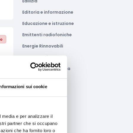
Edilizia
Editoria e informazione
Educazione e istruzione
Emittenti radiofoniche
to
Energie Rinnovabili
Farmaceutico
Farmacia e/o chimica
Fashion
Informazioni sui cookie
Festival e mostre
to
Fiere ed eventi
Formazione e lavoro
l media e per analizzare il
nostri partner che si occupano
Fotovoltaico
azioni che ha fornito loro o