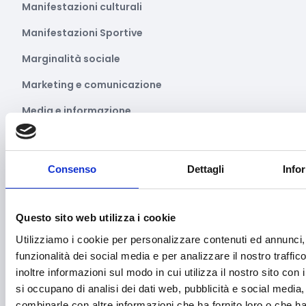
Manifestazioni culturali
Manifestazioni Sportive
Marginalità sociale
Marketing e comunicazione
Media e informazione
Migrazione e sviluppo
Mobile e arredo
Consenso
Dettagli
Info
Mobilità sostenibile
Musica
Questo sito web utilizza i cookie
Utilizziamo i cookie per personalizzare contenuti ed annunci, 
Parità di genere
funzionalità dei social media e per analizzare il nostro traffi
Pesca e acquacoltura
inoltre informazioni sul modo in cui utilizza il nostro sito con 
si occupano di analisi dei dati web, pubblicità e social media,
Ricerca Scientifica
combinarle con altre informazioni che ha fornito loro o che h