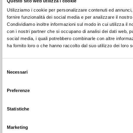
Questo sito web utilizza i cookie
Commercio
Utilizziamo i cookie per personalizzare contenuti ed annunci,
Competitività imprese
fornire funzionalità dei social media e per analizzare il nostro 
Condividiamo inoltre informazioni sul modo in cui utilizza il no
Consulenza specializzata
con i nostri partner che si occupano di analisi dei dati web, pu
social media, i quali potrebbero combinarle con altre informa
Cooperazione Internazionale
ha fornito loro o che hanno raccolto dal suo utilizzo dei loro s
Cybersecurity
Danza
Selezione
Necessari
del
Diritti e Cittadinanza
consenso
Distretti del Commercio
Preferenze
E-commerce
Economia circolare
Statistiche
Edilizia
Marketing
Editoria e informazione