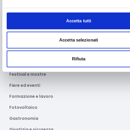
Educazione e istruzione
Emittenti radiofoniche
Accetta tutti
Energie Rinnovabili
Accetta selezionati
Farmaceutico
Farmacia e/o chimica
Rifiuta
Fashion
Festival e mostre
Fiere ed eventi
Formazione e lavoro
Fotovoltaico
Gastronomia
Giustizia e sicurezza